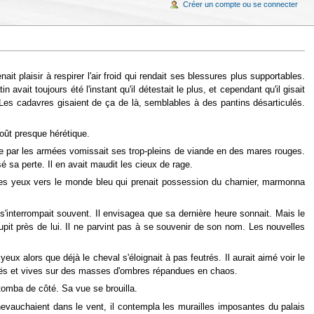
Créer un compte ou se connecter
nait plaisir à respirer l'air froid qui rendait ses blessures plus supportables.
vait toujours été l'instant qu'il détestait le plus, et cependant qu'il gisait
. Les cadavres gisaient de ça de là, semblables à des pantins désarticulés.
oût presque hérétique.
ée par les armées vomissait ses trop-pleins de viande en des mares rouges.
é sa perte. Il en avait maudit les cieux de rage.
a les yeux vers le monde bleu qui prenait possession du charnier, marmonna
t s'interrompait souvent. Il envisagea que sa dernière heure sonnait. Mais le
upit près de lui. Il ne parvint pas à se souvenir de son nom. Les nouvelles
ux alors que déjà le cheval s'éloignait à pas feutrés. Il aurait aimé voir le
guës et vives sur des masses d'ombres répandues en chaos.
 tomba de côté. Sa vue se brouilla.
chevauchaient dans le vent, il contempla les murailles imposantes du palais