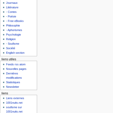
Journaux
Littérature
- Contes
- Poésie
- Free eBooks
Philosophie
- Aphorismes
Psychologie
Religion
- Soufisme
Société
English section
liens utiles
Feeds rss atom
Nouvelles pages
Dernières
modifications
Statistiques
Newsletter
liens
Liens externes
1001nuits.net
soufisme sur
1001nuits.net