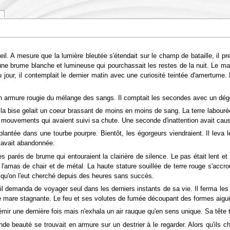
leil. A mesure que la lumière bleutée s'étendait sur le champ de bataille, il pre
une brume blanche et lumineuse qui pourchassait les restes de la nuit. Le matin a
u jour, il contemplait le dernier matin avec une curiosité teintée d'amertume
 son armure rougie du mélange des sangs. Il comptait les secondes avec un dég
 la bise gelait un coeur brassant de moins en moins de sang. La terre labour
es mouvements qui avaient suivi sa chute. Une seconde d'inattention avait caus
plantée dans une tourbe pourpre. Bientôt, les égorgeurs viendraient. Il lev
 avait abandonnée.
res parés de brume qui entouraient la clairière de silence. Le pas était lent e
l'amas de chair et de métal. La haute stature souillée de terre rouge s'accro
e qu'on l'eut cherché depuis des heures sans succès.
l demanda de voyager seul dans les derniers instants de sa vie. Il ferma les ye
cette mare stagnante. Le feu et ses volutes de fumée découpant des formes ai
gémir une dernière fois mais n'exhala un air rauque qu'en sens unique. Sa tête
nde beauté se trouvait en armure sur un destrier à le regarder. Alors qu'ils 