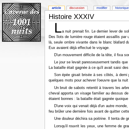
article
discussion
modifier
historique
Histoire XXXIV
L
a nuit prenait fin. Le dernier lever de so
Des îlots de lumière rouge étaient assaillis par 
là, seule ombre vivante dans le blanc blafard d
Eux avaient déjà effectué le voyage.
D'un mouvement difficile de la tête, il fixa
Le jour se levait paresseusement tandis que
La bataille était gagnée à ce qu'il avait saisi d
Son épée gisait brisée à ses côtés, à demi 
quelques mots pour achever l'oeuvre que la nuit
Un bruit de sabots retentit à travers les arb
cheval apporta un visage familier au dessus de 
étaient bonnes : la bataille était gagnée quoiqu
D'une voix qui venait déjà d'un autre monde, i
feu brûler une dernière fois avant de quitter 
Une douleur déchira sa poitrine. Il tenta de 
Lorsqu'il rouvrit les yeux, une femme de gra