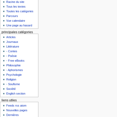
Racine du site
Tous les textes
Toutes les catégories
Parcours
Vue calendaire
Une page au hasard
principales catégories
Articles
Journaux
Littérature
- Contes
- Poésie
- Free eBooks
Philosophie
- Aphorismes
Psychologie
Religion
- Soufisme
Société
English section
liens utiles
Feeds rss atom
Nouvelles pages
Dernières