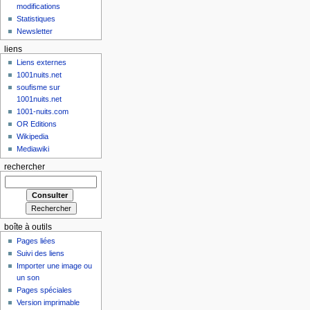
modifications
Statistiques
Newsletter
liens
Liens externes
1001nuits.net
soufisme sur
1001nuits.net
1001-nuits.com
OR Editions
Wikipedia
Mediawiki
rechercher
boîte à outils
Pages liées
Suivi des liens
Importer une image ou
un son
Pages spéciales
Version imprimable