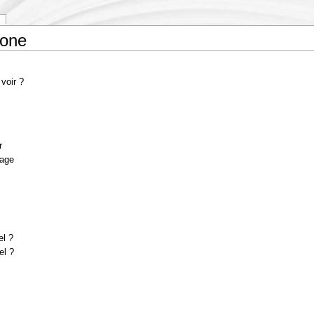
Kone
voir ?
?
r
sage
el ?
el ?