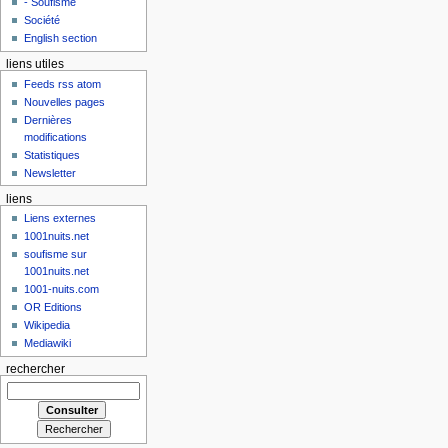
- Soufisme
Société
English section
liens utiles
Feeds rss atom
Nouvelles pages
Dernières
modifications
Statistiques
Newsletter
liens
Liens externes
1001nuits.net
soufisme sur
1001nuits.net
1001-nuits.com
OR Editions
Wikipedia
Mediawiki
rechercher