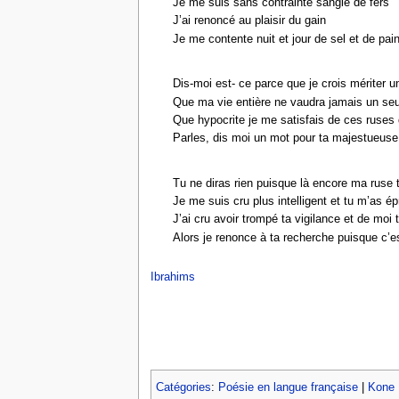
Je me suis sans contrainte sanglé de fers
J’ai renoncé au plaisir du gain
Je me contente nuit et jour de sel et de pai
Dis-moi est- ce parce que je crois mériter
Que ma vie entière ne vaudra jamais un seu
Que hypocrite je me satisfais de ces ruses
Parles, dis moi un mot pour ta majestueuse
Tu ne diras rien puisque là encore ma ruse t
Je me suis cru plus intelligent et tu m’as é
J’ai cru avoir trompé ta vigilance et de moi t
Alors je renonce à ta recherche puisque c’es
Ibrahims
Catégories
:
Poésie en langue française
|
Kone 