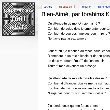
article
discussion
modifier
historique
Bien-Aimé, par Ibrahims 
Qu’attends-tu de moi Oh bien aimé ?
Combien de voies dois-je emprunter pour te 
Combien de sources limpides pour miroirs 
Ne t’ai-je pas assez aimé ?
Jour et nuit je renonce au repos pour l’espoi
D’entendre le souffle silencieux de ton pas
Le doux murmure étouffé de l’encensoir
Toute fumée devenant un présage
Qu’attends-tu de moi oh invisible désiré ?
Combien d’offrandes dois-je mettre sur l’aut
Combien de fois dois-je me rendre à ton aut
N’ai-je pas pour toi suffisamment déliré ?
J’ai perdu ceux qui me furent chers