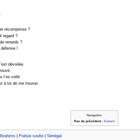
n
 une récompense ?
l regard ?
 de renards ?
 défense !
’est dévoilée.
prouvé.
u t’es voilé
t à toi de me trouver.
Navigation
Pas de précédent
-
Suivant
Ibrahims
|
Poésie soufie
|
Sénégal