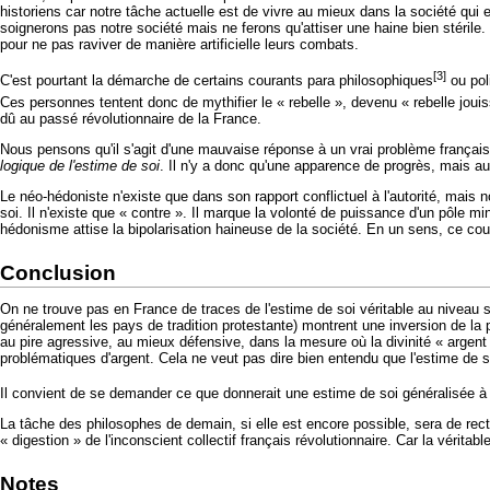
historiens car notre tâche actuelle est de vivre au mieux dans la société qu
soignerons pas notre société mais ne ferons qu'attiser une haine bien stéril
pour ne pas raviver de manière artificielle leurs combats.
[3]
C'est pourtant la démarche de certains courants para philosophiques
ou poli
Ces personnes tentent donc de mythifier le « rebelle », devenu « rebelle jouisse
dû au passé révolutionnaire de la France.
Nous pensons qu'il s'agit d'une mauvaise réponse à un vrai problème français (
logique de l'estime de soi
. Il n'y a donc qu'une apparence de progrès, mais
Le néo-hédoniste n'existe que dans son rapport conflictuel à l'autorité, mai
soi. Il n'existe que « contre ». Il marque la volonté de puissance d'un pôle mi
hédonisme attise la bipolarisation haineuse de la société. En un sens, ce cou
Conclusion
On ne trouve pas en France de traces de l'estime de soi véritable au niveau 
généralement les pays de tradition protestante) montrent une inversion de la p
au pire agressive, au mieux défensive, dans la mesure où la divinité « argent 
problématiques d'argent. Cela ne veut pas dire bien entendu que l'estime de so
Il convient de se demander ce que donnerait une estime de soi généralisée 
La tâche des philosophes de demain, si elle est encore possible, sera de rect
« digestion » de l'inconscient collectif français révolutionnaire. Car la vérit
Notes