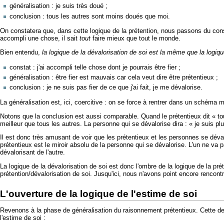
généralisation : je suis très doué ;
conclusion : tous les autres sont moins doués que moi.
On constatera que, dans cette logique de la prétention, nous passons du con
accompli une chose, il sait
tout
faire mieux que tout le monde.
Bien entendu,
la logique de la dévalorisation de soi est la même que la logiqu
constat : j'ai accompli telle chose dont je pourrais être fier ;
généralisation : être fier est mauvais car cela veut dire être prétentieux ;
conclusion : je ne suis pas fier de ce que j'ai fait, je me dévalorise.
La généralisation est, ici, coercitive : on se force à rentrer dans un schéma m
Notons que la conclusion est aussi comparable. Quand le prétentieux dit « tous
meilleur que tous les autres. La personne qui se dévalorise dira : « je suis
Il est donc très amusant de voir que les prétentieux et les personnes se dév
prétentieux est le miroir absolu de la personne qui se dévalorise. L'un ne va 
dévalorisant de l'autre.
La logique de la dévalorisation de soi est donc l'ombre de la logique de la prét
prétention/dévalorisation de soi. Jusqu'ici, nous n'avons point encore rencont
L'ouverture de la logique de l'estime de soi
Revenons à la phase de généralisation du raisonnement prétentieux. Cette dern
l'estime de soi :