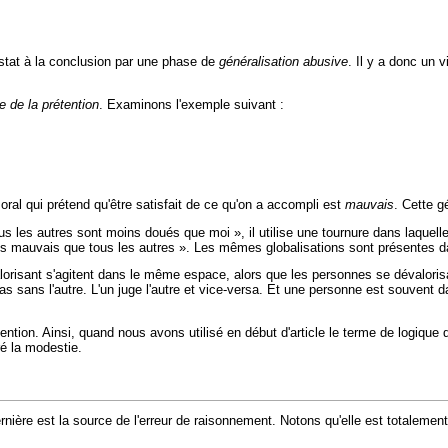
stat à la conclusion par une phase de
généralisation abusive
. Il y a donc un 
e de la prétention
. Examinons l'exemple suivant :
oral qui prétend qu'être satisfait de ce qu'on a accompli est
mauvais
. Cette g
 les autres sont moins doués que moi », il utilise une tournure dans laquelle 
 plus mauvais que tous les autres ». Les mêmes globalisations sont présentes 
alorisant s'agitent dans le même espace, alors que les personnes se dévalori
pas sans l'autre. L'un juge l'autre et vice-versa. Et une personne est souvent 
ention. Ainsi, quand nous avons utilisé en début d'article le terme de logique de
ré la modestie.
ière est la source de l'erreur de raisonnement. Notons qu'elle est totalement 