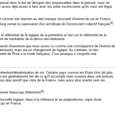
e passé dans le but de désigner des responsables dans le présent, nous ne
 avons déjà assez à faire avec les poids inconscients qu'ils nous ont légué
liste comme une réaction au réel manque structurel d'estime de soi en France.
[4]
ng verrait la valorisation d'un archétype de l'inconscient collectif français
,
le référentiel de la logique de la prétention et non sur le référentiel de la
t de mentalités de la dérive néo-hédoniste.
 capacité d'ouverture que nous avons vu comme une conséquence de l'estime de
évalorisent), mais aucun changement de logique. Au contraire, le néo-
el de l'Etat à la mode française. C'est pourquoi il s'exporte mal.
rétention/dévalorisation de soi. Certains pays comme les Etats-Unis (et plus
ain est généralement fier de ce qu'il accomplit mais souvent dans une posture
is plus positif que celui de la France, mais aussi plus orienté vers les
[5]
 donner beaucoup d'éléments
.
 nouvelle logique, base à la tolérance et au pragmatisme, signe d'une
s cas en France.