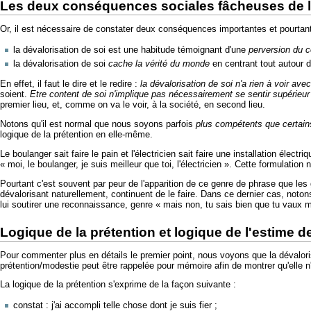
Les deux conséquences sociales fâcheuses de l
Or, il est nécessaire de constater deux conséquences importantes et pourtant 
la dévalorisation de soi est une habitude témoignant d'une
perversion du 
la dévalorisation de soi
cache la vérité du monde
en centrant tout autour d
En effet, il faut le dire et le redire :
la dévalorisation de soi n'a rien à voir ave
soient.
Etre content de soi n'implique pas nécessairement se sentir supérieur
premier lieu, et, comme on va le voir, à la société, en second lieu.
Notons qu'il est normal que nous soyons parfois
plus compétents que certain
logique de la prétention en elle-même.
Le boulanger sait faire le pain et l'électricien sait faire une installation éle
« moi, le boulanger, je suis meilleur que toi, l'électricien ». Cette formulatio
Pourtant c'est souvent par peur de l'apparition de ce genre de phrase que les
dévalorisant naturellement, continuent de le faire. Dans ce dernier cas, notons
lui soutirer une reconnaissance, genre « mais non, tu sais bien que tu vaux m
Logique de la prétention et logique de l'estime d
Pour commenter plus en détails le premier point, nous voyons que la dévalor
prétention/modestie peut être rappelée pour mémoire afin de montrer qu'elle n'a
La logique de la prétention s'exprime de la façon suivante :
constat : j'ai accompli telle chose dont je suis fier ;