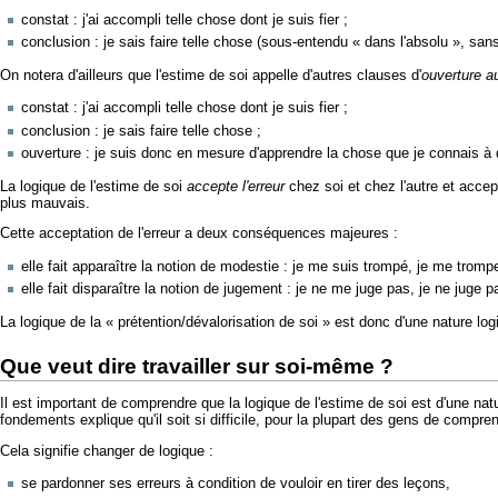
constat : j'ai accompli telle chose dont je suis fier ;
conclusion : je sais faire telle chose (sous-entendu
« dans l'absolu »
, sans
On notera d'ailleurs que l'estime de soi appelle d'autres clauses d'
ouverture a
constat : j'ai accompli telle chose dont je suis fier ;
conclusion : je sais faire telle chose ;
ouverture : je suis donc en mesure d'apprendre la chose que je connais à d
La logique de l'estime de soi
accepte l'erreur
chez soi et chez l'autre et accept
plus mauvais.
Cette acceptation de l'erreur a deux conséquences majeures :
elle fait apparaître la notion de modestie : je me suis trompé, je me tromp
elle fait disparaître la notion de jugement : je ne me juge pas, je ne juge p
La logique de la « prétention/dévalorisation de soi » est donc d'une nature log
Que veut dire travailler sur soi-même ?
Il est important de comprendre que la logique de l'estime de soi est d'une natu
fondements explique qu'il soit si difficile, pour la plupart des gens de compre
Cela signifie changer de logique :
se pardonner ses erreurs à condition de vouloir en tirer des leçons,