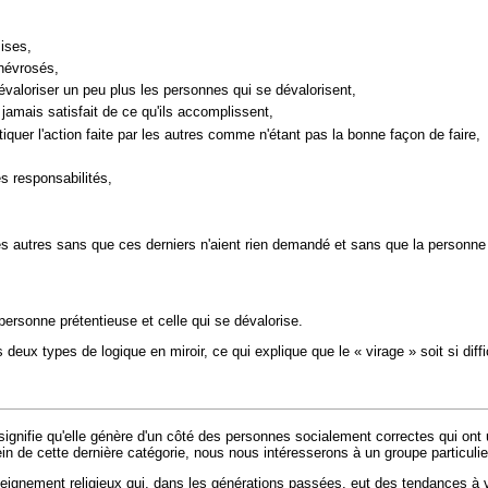
ises,
 névrosés,
dévaloriser un peu plus les personnes qui se dévalorisent,
jamais satisfait de ce qu'ils accomplissent,
itiquer l'action faite par les autres comme n'étant pas la bonne façon de faire,
es responsabilités,
 les autres sans que ces derniers n'aient rien demandé et sans que la personn
a personne prétentieuse et celle qui se dévalorise.
deux types de logique en miroir, ce qui explique que le « virage » soit si dif
 signifie qu'elle génère d'un côté des personnes socialement correctes qui ont
de cette dernière catégorie, nous nous intéresserons à un groupe particulier 
eignement religieux qui, dans les générations passées, eut des tendances à vou