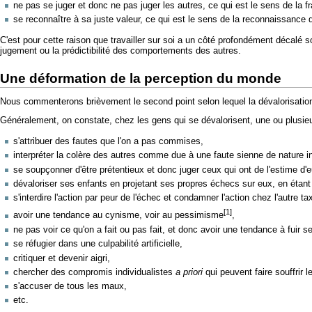
ne pas se juger et donc ne pas juger les autres, ce qui est le sens de la fr
se reconnaître à sa juste valeur, ce qui est le sens de la reconnaissance de
C'est pour cette raison que travailler sur soi a un côté profondément décalé so
jugement ou la prédictibilité des comportements des autres.
Une déformation de la perception du monde
Nous commenterons brièvement le second point selon lequel la dévalorisati
Généralement, on constate, chez les gens qui se dévalorisent, une ou plusie
s'attribuer des fautes que l'on a pas commises,
interpréter la colère des autres comme due à une faute sienne de nature 
se soupçonner d'être prétentieux et donc juger ceux qui ont de l'estime 
dévaloriser ses enfants en projetant ses propres échecs sur eux, en étant 
s'interdire l'action par peur de l'échec et condamner l'action chez l'autre t
[1]
avoir une tendance au cynisme, voir au pessimisme
,
ne pas voir ce qu'on a fait ou pas fait, et donc avoir une tendance à fuir s
se réfugier dans une culpabilité artificielle,
critiquer et devenir aigri,
chercher des compromis individualistes
a priori
qui peuvent faire souffrir
s'accuser de tous les maux,
etc.