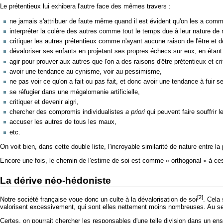
Le prétentieux lui exhibera l'autre face des mêmes travers :
ne jamais s'attribuer de faute même quand il est évident qu'on les a comm
interpréter la colère des autres comme tout le temps due à leur nature de
critiquer les autres prétentieux comme n'ayant aucune raison de l'être et 
dévaloriser ses enfants en projetant ses propres échecs sur eux, en étant 
agir pour prouver aux autres que l'on a des raisons d'être prétentieux et cr
avoir une tendance au cynisme, voir au pessimisme,
ne pas voir ce qu'on a fait ou pas fait, et donc avoir une tendance à fuir s
se réfugier dans une mégalomanie artificielle,
critiquer et devenir aigri,
chercher des compromis individualistes
a priori
qui peuvent faire souffrir
accuser les autres de tous les maux,
etc.
On voit bien, dans cette double liste, l'incroyable similarité de nature entre l
Encore une fois, le chemin de l'estime de soi est comme « orthogonal » à ces 
La dérive néo-hédoniste
[2]
Notre société française voue donc un culte à la dévalorisation de soi
. Cela
valorisent excessivement, qui sont elles nettement moins nombreuses. Au sein 
Certes, on pourrait chercher les responsables d'une telle division dans un ens