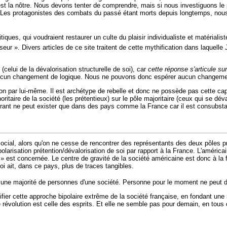
i est la nôtre. Nous devons tenter de comprendre, mais si nous investiguons l
e. Les protagonistes des combats du passé étant morts depuis longtemps, nous
tiques, qui voudraient restaurer un culte du plaisir individualiste et matéria
ur ». Divers articles de ce site traitent de cette mythification dans laquelle Ju
celui de la dévalorisation structurelle de soi), car
cette réponse s'articule sur 
 aucun changement de logique. Nous ne pouvons donc espérer aucun changemen
s non par lui-même. Il est archétype de rebelle et donc ne possède pas cette
noritaire de la société (les prétentieux) sur le pôle majoritaire (ceux qui se d
rant ne peut exister que dans des pays comme la France car il est consubstanti
social, alors qu'on ne cesse de rencontrer des représentants des deux pôles p
olarisation prétention/dévalorisation de soi par rapport à la France. L'améric
» est concernée. Le centre de gravité de la société américaine est donc à la fo
i ait, dans ce pays, plus de traces tangibles.
à une majorité de personnes d'une société. Personne pour le moment ne peut
ifier cette approche bipolaire extrême de la société française, en fondant une
able révolution est celle des esprits. Et elle ne semble pas pour demain, en tou