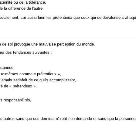
aternité ou de la tolérance,
 la différence de l'autre.
cialement, car aussi bien les prétentieux que ceux qui se dévalorisent attaquen
on de soi provoque une mauvaise perception du monde.
urs des tendances suivantes :
inconnue,
d'eux-mêmes comme « prétentieux »,
jamais satisfait de ce qu'ils accomplissent,
axé de « prétentieux »,
es responsabilités,
 les autres sans que ces derniers n'aient rien demandé et sans que la personn