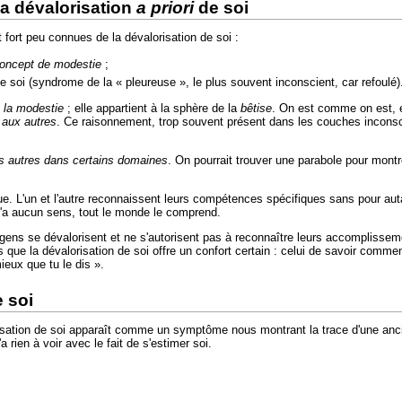
a dévalorisation
a priori
de soi
fort peu connues de la dévalorisation de soi :
concept de modestie
;
e soi (syndrome de la « pleureuse », le plus souvent inconscient, car refoulé)
c la modestie
; elle appartient à la sphère de la
bêtise
. On est comme on est, et
 aux autres
. Ce raisonnement, trop souvent présent dans les couches inconsc
s autres dans certains domaines
. On pourrait trouver une parabole pour montr
ctrique. L'un et l'autre reconnaissent leurs compétences spécifiques sans pour a
n n'a aucun sens, tout le monde le comprend.
 gens se dévalorisent et ne s'autorisent pas à reconnaître leurs accomplisseme
 que la dévalorisation de soi offre un confort certain : celui de savoir commen
ieux que tu le dis ».
e soi
isation de soi apparaît comme un symptôme nous montrant la trace d'une ancie
 rien à voir avec le fait de s'estimer soi.