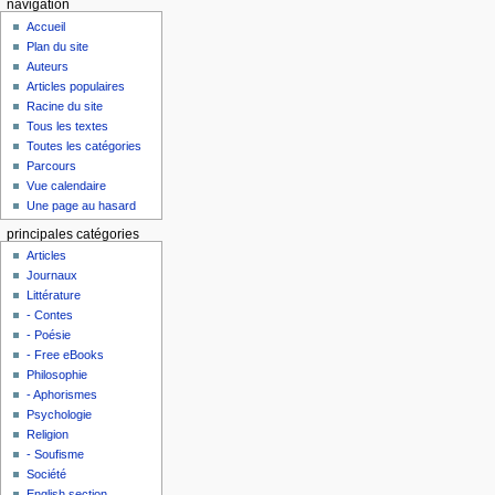
navigation
Accueil
Plan du site
Auteurs
Articles populaires
Racine du site
Tous les textes
Toutes les catégories
Parcours
Vue calendaire
Une page au hasard
principales catégories
Articles
Journaux
Littérature
- Contes
- Poésie
- Free eBooks
Philosophie
- Aphorismes
Psychologie
Religion
- Soufisme
Société
English section