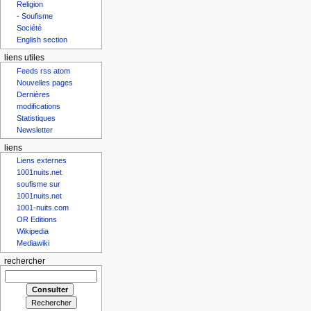
Religion
- Soufisme
Société
English section
liens utiles
Feeds rss atom
Nouvelles pages
Dernières
modifications
Statistiques
Newsletter
liens
Liens externes
1001nuits.net
soufisme sur
1001nuits.net
1001-nuits.com
OR Editions
Wikipedia
Mediawiki
rechercher