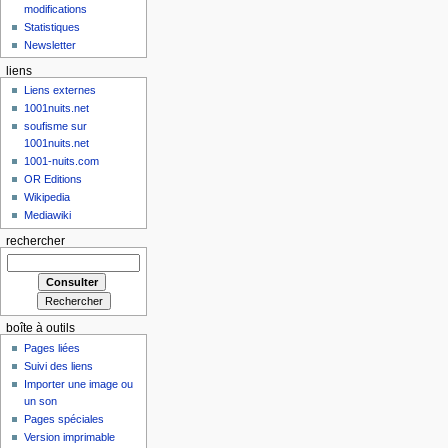
modifications
Statistiques
Newsletter
liens
Liens externes
1001nuits.net
soufisme sur
1001nuits.net
1001-nuits.com
OR Editions
Wikipedia
Mediawiki
rechercher
boîte à outils
Pages liées
Suivi des liens
Importer une image ou
un son
Pages spéciales
Version imprimable