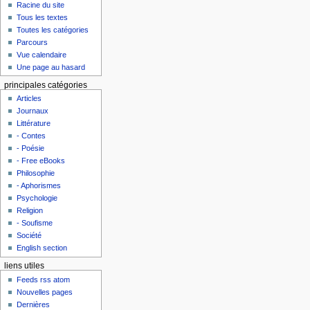
Racine du site
Tous les textes
Toutes les catégories
Parcours
Vue calendaire
Une page au hasard
principales catégories
Articles
Journaux
Littérature
- Contes
- Poésie
- Free eBooks
Philosophie
- Aphorismes
Psychologie
Religion
- Soufisme
Société
English section
liens utiles
Feeds rss atom
Nouvelles pages
Dernières