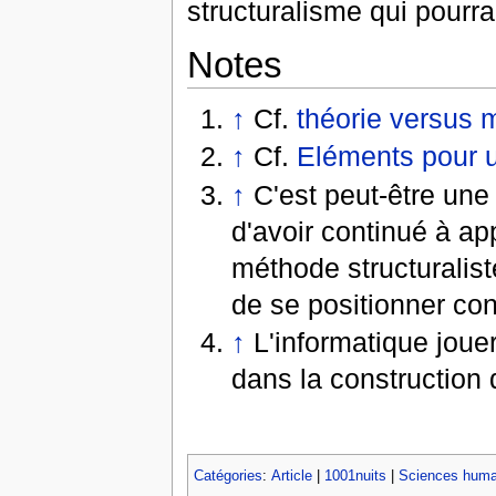
structuralisme qui pourrai
Notes
↑
Cf.
théorie versus 
↑
Cf.
Eléments pour u
↑
C'est peut-être une
d'avoir continué à a
méthode structuralist
de se positionner co
↑
L'informatique joue
dans la constructio
Catégories
:
Article
|
1001nuits
|
Sciences huma