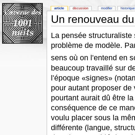
article
discussion
modifier
historique
Un renouveau du s
La pensée structuraliste 
problème de modèle. Par
sens où on l'entend en s
beaucoup travaillé sur 
l'époque «signes» (notam
pour autant proposer de 
pourtant aurait dû être l
conséquence de ce manque
voulu placer sous la mêm
différente (langue, struc