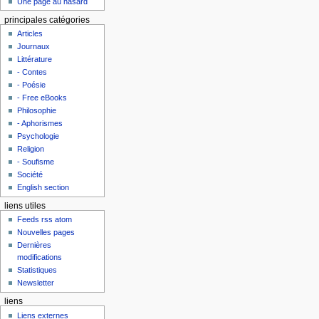
Une page au hasard
principales catégories
Articles
Journaux
Littérature
- Contes
- Poésie
- Free eBooks
Philosophie
- Aphorismes
Psychologie
Religion
- Soufisme
Société
English section
liens utiles
Feeds rss atom
Nouvelles pages
Dernières
modifications
Statistiques
Newsletter
liens
Liens externes