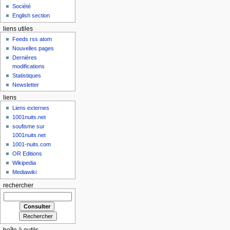
Société
English section
liens utiles
Feeds rss atom
Nouvelles pages
Dernières
modifications
Statistiques
Newsletter
liens
Liens externes
1001nuits.net
soufisme sur
1001nuits.net
1001-nuits.com
OR Editions
Wikipedia
Mediawiki
rechercher