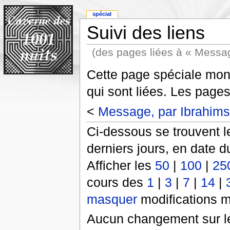
spécial
Suivi des liens
(des pages liées à « Messa
Cette page spéciale mont
qui sont liées. Les pages
<
Message, par Ibrahim
Ci-dessous se trouvent l
derniers jours, en date d
Afficher les
50
|
100
|
25
cours des
1
|
3
|
7
|
14
|
masquer
modifications m
Aucun changement sur le