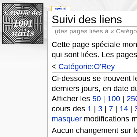
spécial
Suivi des liens
(des pages liées à « Catégo
Cette page spéciale mont
qui sont liées. Les pages
<
Catégorie:O'Rey
Ci-dessous se trouvent l
derniers jours, en date d
Afficher les
50
|
100
|
25
cours des
1
|
3
|
7
|
14
|
masquer
modifications m
Aucun changement sur le