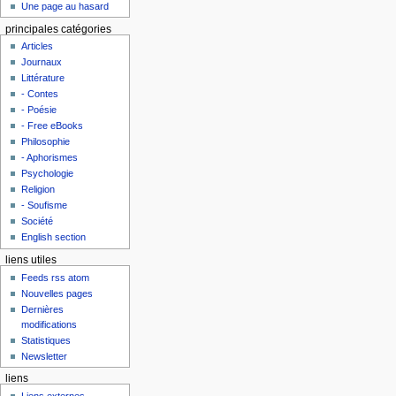
Une page au hasard
principales catégories
Articles
Journaux
Littérature
- Contes
- Poésie
- Free eBooks
Philosophie
- Aphorismes
Psychologie
Religion
- Soufisme
Société
English section
liens utiles
Feeds rss atom
Nouvelles pages
Dernières
modifications
Statistiques
Newsletter
liens
Liens externes