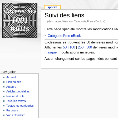
spécial
Suivi des liens
(des pages liées à « Catégorie:Free eBook »)
Cette page spéciale montre les modifications réc
<
Catégorie:Free eBook
Ci-dessous se trouvent les 50 dernières modific
Afficher les
50
|
100
|
250
|
500
dernières modifi
masquer
modifications mineures.
Aucun changement sur les pages liées pendant l
navigation
Accueil
Plan du site
Auteurs
Articles populaires
Racine du site
Tous les textes
Toutes les catégories
Parcours
Vue calendaire