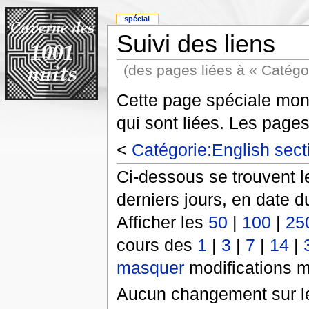
spécial
Suivi des liens
(des pages liées à « Catégor
Cette page spéciale mont
qui sont liées. Les pages
<
Catégorie:English sect
Ci-dessous se trouvent l
derniers jours, en date 
Afficher les
50
|
100
|
25
cours des
1
|
3
|
7
|
14
|
masquer
modifications m
Aucun changement sur le