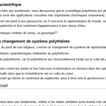
cientifique
s chère aux ésotéristes, nous découvrons que le scientifique polythéiste est 
t avoir des applications concrètes très importantes (techniques notamment).
voir est porté à son paroxysme car il concerne
la représentation du monde
, s
upériorité et d'un sentiment d'appartenance à une classe d'élus.
[1]
sotérique chrétien du terme, un
gnostique
.
 changement de système polythéiste
e, du point de vue religieux, comme un changement de système de représentati
rtaines caractéristiques inhérentes au polythéisme :
 du polythéisme, car le polythéisme est structurellement fondé sur le culte d
 uns contre les autres et leur lutte pour la domination se retrouve dans les ru
ctuelle alors que le monothéisme est un culte du coeur ;
ectuel qui donne un sentiment de supériorité, ainsi il tend vers le gnosticisme 
rsel
volué dans ses fondements, même si les idoles semblent avoir évolué vers des