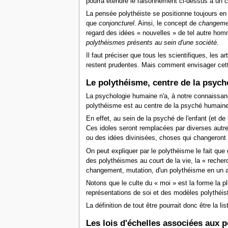
pourra étendre le raisonnement ci-dessus à un ce
La pensée polythéiste se positionne toujours en 
que
conjoncturel
. Ainsi, le concept de
changeme
regard des idées
« nouvelles »
de tel autre homm
polythéismes présents au sein d'une société
.
Il faut préciser que tous les scientifiques, les
restent prudentes. Mais comment envisager cet
Le polythéisme, centre de la psyc
La psychologie humaine n'a, à notre connaissan
polythéisme est au centre de la psyché humaine
En effet, au sein de la psyché de l'enfant (et d
Ces idoles seront remplacées par diverses autres
ou des idées divinisées, choses qui changeront 
On peut expliquer par le polythéisme le fait que
des polythéismes au court de la vie, la
« recher
changement, mutation, d'un polythéisme en un 
Notons que le culte du
« moi »
est la forme la p
représentations de soi et des modèles polythéis
La définition de tout être pourrait donc être la li
Les lois d'échelles associées aux 