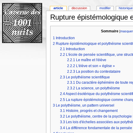
article
discussion
modifier
historique
Rupture épistémologique e
Sommaire
[
masque
1
Introduction
2
Rupture épistémologique et polythéisme scienti
2.1
Introduction
2.2
L'école de pensée scientifique, une struct
2.2.1
Le maître et l'élève
2.2.2
L'élève et son « église »
2.2.3
La position du contestataire
2.3
Le polythéisme scientifique
2.3.1
Du caractère éphémère de toute rep
2.3.2
La science, un polythéisme
2.4
Aspect ésotérique du polythéisme scientif
2.5
La rupture épistémologique comme chang
3
Le polythéisme, un pattern universel
3.1
Histoire, progrès et changement
3.2
Le polythéisme, centre de la psychologi
3.3
Les lois d'échelles associées aux polyth
3.4
La différence fondamentale de la pensée