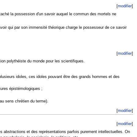
[
modifier
]
attaché la possession d'un savoir auquel le commun des mortels ne
avoir qui par son immensité théorique charge le possesseur de ce savoir
[
modifier
]
on polythéiste du monde pour les scientifiques.
e plusieurs idoles, ces idoles pouvant être des grands hommes et des
ptures épistémologiques ;
(au sens chrétien du terme).
[
modifier
]
[
modifier
]
 abstractions et des représentations parfois purement intellectuelles. On