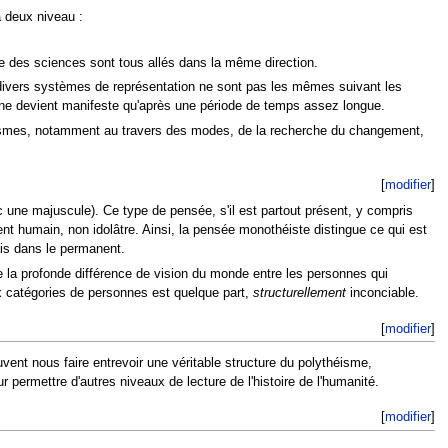
à deux niveau :
re des sciences sont tous allés dans la même direction.
divers systèmes de représentation ne sont pas les mêmes suivant les
ux ne devient manifeste qu'après une période de temps assez longue.
smes, notamment au travers des modes, de la recherche du changement,
[
modifier
]
une majuscule). Ce type de pensée, s'il est partout présent, y compris
nt humain, non idolâtre. Ainsi, la pensée monothéiste distingue ce qui est
is dans le permanent.
ue la profonde différence de vision du monde entre les personnes qui
x catégories de personnes est quelque part,
structurellement
inconciable.
[
modifier
]
vent nous faire entrevoir une véritable structure du polythéisme,
our permettre d'autres niveaux de lecture de l'histoire de l'humanité.
[
modifier
]