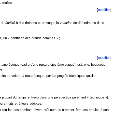
u maître.
[
modifier
]
n de
fidélité
à des théories et provoque la
vocation
de défendre les dites
ts, un
« panthéon des grands hommes »
;
[
modifier
]
taine époque (cadre d'une rupture épistémologique), est, elle, beaucoup
es.
fruits se voient, à toute époque, par les progrès techniques qu'elle
la plupart du temps entrevu dans une perspective purement
« technique »
).
eurs fruits et à leurs adeptes.
et fort las des combats divers qu'il aura eu à mener, fera des émules à son