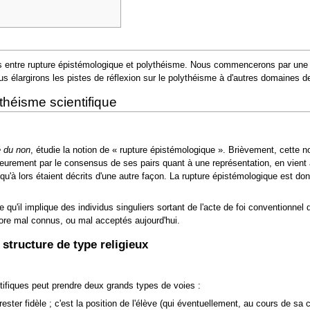
ons entre rupture épistémologique et polythéisme. Nous commencerons par une
us élargirons les pistes de réflexion sur le polythéisme à d'autres domaines 
théisme scientifique
e du non
, étudie la notion de
« rupture épistémologique »
. Brièvement, cette n
eurement par le consensus de ses pairs quant à une représentation, en vien
u'à lors étaient décrits d'une autre façon. La rupture épistémologique est do
'il implique des individus singuliers sortant de l'acte de foi conventionnel de
ncore mal connus, ou mal acceptés aujourd'hui.
 structure de type religieux
tifiques peut prendre deux grands types de voies :
ester fidèle ; c'est la position de l'élève (qui éventuellement, au cours de sa c