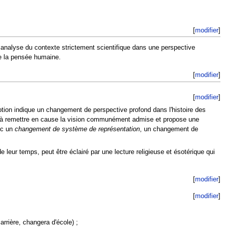
[
modifier
]
 analyse du contexte strictement scientifique dans une perspective
de la pensée humaine.
[
modifier
]
[
modifier
]
otion indique un changement de perspective profond dans l'histoire des
t à remettre en cause la vision communément admise et propose une
nc un
changement de système de représentation
, un changement de
 leur temps, peut être éclairé par une lecture religieuse et ésotérique qui
[
modifier
]
[
modifier
]
arrière, changera d'école) ;