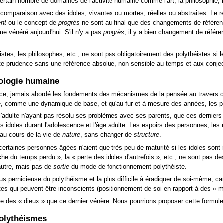
rtain nombre de domaines de l'activité humaine comme l'art, la philosophie, la 
comparaison avec des idoles, vivantes ou mortes, réelles ou abstraites. Le réf
nt
ou le concept de
progrès
ne sont au final que des changements de référen
e vénéré aujourd'hui. S'il n'y a pas
progrès
, il y a bien changement de référen
 artistes, les philosophes, etc., ne sont pas obligatoirement des polythéistes
te prudence sans une référence absolue, non sensible au temps et aux conj
hologie humaine
ce, jamais abordé les fondements des mécanismes de la pensée au travers de 
, comme une dynamique de base, et qu'au fur et à mesure des années, les pe
e l'adulte n'ayant pas résolu ses problèmes avec ses parents, que ces derniers
 idoles durant l'adolescence et l'âge adulte. Les espoirs des personnes, les 
au cours de la vie de
nature
, sans changer de
structure
.
 certaines personnes âgées n'aient que très peu de maturité si les idoles sont
che du temps perdu »
, la
« perte des idoles d'autrefois »
, etc., ne sont pas de
autre, mais pas de
sortie
du mode de fonctionnement polythéiste.
lus pernicieuse du polythéisme et la plus difficile à éradiquer de soi-même, 
tes qui peuvent être inconscients (positionnement de soi en rapport à des
« m
ste des
« dieux »
que ce dernier vénère. Nous pourrions proposer cette formule
polythéismes