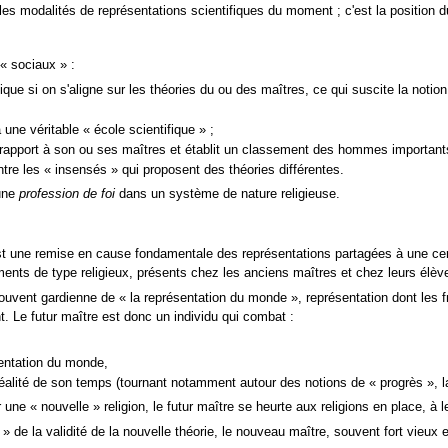
s modalités de représentations scientifiques du moment ; c'est la position d
« sociaux »
:
fique si on s'aligne sur les théories du ou des maîtres, ce qui suscite la notio
une véritable « école scientifique » ;
ar rapport à son ou ses maîtres et établit un classement des hommes importan
ntre les
« insensés »
qui proposent des théories différentes.
'une
profession de foi
dans un système de nature religieuse.
est une remise en cause fondamentale des représentations partagées à une cer
iments de type religieux, présents chez les anciens maîtres et chez leurs élèv
souvent gardienne de
« la représentation du monde »
, représentation dont les 
. Le futur maître est donc un individu qui combat :
entation du monde,
a réalité de son temps (tournant notamment autour des notions de
« progrès »
, 
r une
« nouvelle »
religion, le futur maître se heurte aux religions en place, à l
 »
de la validité de la nouvelle théorie, le nouveau maître, souvent fort vieux 