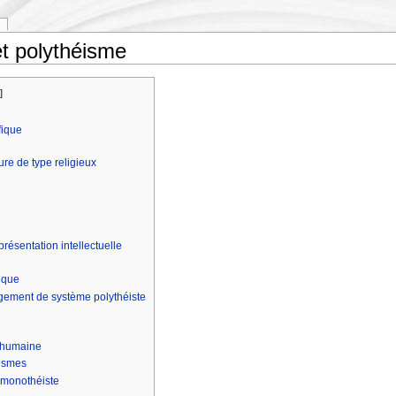
t polythéisme
r
]
fique
ure de type religieux
résentation intellectuelle
ique
ement de système polythéiste
e humaine
éismes
 monothéiste