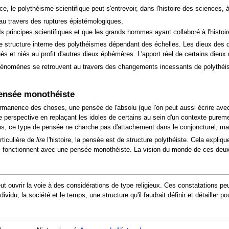
, le polythéisme scientifique peut s'entrevoir, dans l'histoire des sciences, 
 au travers des ruptures épistémologiques,
s principes scientifiques et que les grands hommes ayant collaboré à l'histoi
e structure interne des polythéismes dépendant des échelles. Les dieux des 
ués et niés au profit d'autres dieux éphémères. L'apport réel de certains die
énomènes se retrouvent au travers des changements incessants de polythéi
pensée monothéiste
anence des choses, une pensée de l'absolu (que l'on peut aussi écrire avec 
 perspective en replaçant les idoles de certains au sein d'un contexte pureme
ns, ce type de pensée ne charche pas d'attachement dans le conjoncturel, ma
rticulière de
lire
l'histoire, la pensée est de structure polythéiste. Cela expliq
ui fonctionnent avec une pensée monothéiste. La vision du monde de ces deu
ut ouvrir la voie à des considérations de type religieux. Ces constatations peu
vidu, la société et le temps, une structure qu'il faudrait définir et détailler p