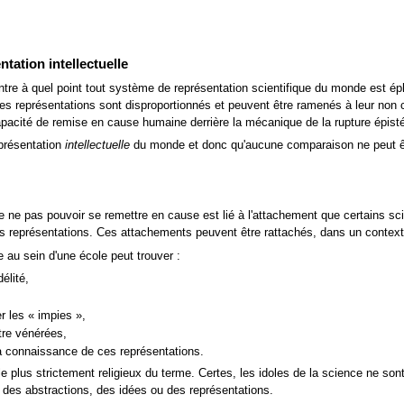
tation intellectuelle
re à quel point tout système de représentation scientifique du monde est ép
es représentations sont disproportionnés et peuvent être ramenés à leur non c
apacité de remise en cause humaine derrière la mécanique de la rupture épist
eprésentation
intellectuelle
du monde et donc qu'aucune comparaison ne peut êt
ne pas pouvoir se remettre en cause est lié à l'attachement que certains scien
 représentations. Ces attachements peuvent être rattachés, dans un context
 au sein d'une école peut trouver :
élité,
er les
« impies »
,
tre vénérées,
la connaissance de ces représentations.
e plus strictement religieux du terme. Certes, les idoles de la science ne sont
ôt des abstractions, des idées ou des représentations.