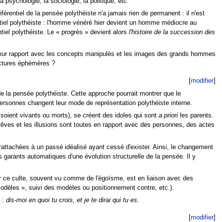
psychologie, la sociologie, la politique, etc.
érentiel de la pensée polythéiste n'a jamais rien de permanent : il n'est
tiel polythéiste : l'homme vénéré hier devient un homme médiocre au
tiel polythéiste. Le
« progrès »
devient alors
l'histoire de la succession des
 si leur rapport avec les concepts manipulés et les images des grands hommes
ectures éphémères ?
[
modifier
]
la pensée polythéiste. Cette approche pourrait montrer que le
rsonnes changent leur mode de représentation polythéiste interne.
 soient vivants ou morts), se créent des idoles qui sont
a priori
les parents.
rêves et les illusions sont toutes en rapport avec des personnes, des actes
 rattachées à un passé idéalisé ayant cessé d'exister. Ainsi, le changement
s garants automatiques d'une évolution structurelle de la pensée. Il y
car ce culte, souvent vu comme de l'égoïsme, est en liaison avec des
odèles »
, suivi des modèles ou positionnement contre, etc.).
 :
dis-moi en quoi tu crois, et je te dirai qui tu es
.
[
modifier
]