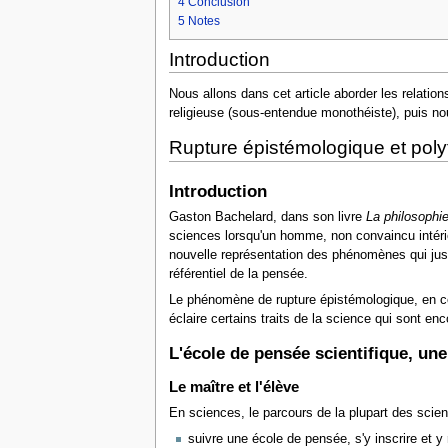
4
Conclusion
5
Notes
Introduction
Nous allons dans cet article aborder les relati
religieuse (sous-entendue monothéiste), puis no
Rupture épistémologique et poly
Introduction
Gaston Bachelard, dans son livre
La philosophi
sciences lorsqu'un homme, non convaincu intéri
nouvelle représentation des phénomènes qui jusq
référentiel de la pensée.
Le phénomène de rupture épistémologique, en ce qu
éclaire certains traits de la science qui sont e
L'école de pensée scientifique, une
Le maître et l'élève
En sciences, le parcours de la plupart des scien
suivre une école de pensée, s'y inscrire et y r