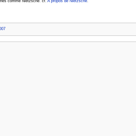
phes comme Nietzsche. cf.
A propos de Nietzsche
.
007