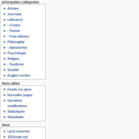
principales catégories
Articles
Journaux
Littérature
- Contes
- Poésie
- Free eBooks
Philosophie
- Aphorismes
Psychologie
Religion
- Soufisme
Société
English section
liens utiles
Feeds rss atom
Nouvelles pages
Dernières
modifications
Statistiques
Newsletter
liens
Liens externes
1001nuits.net