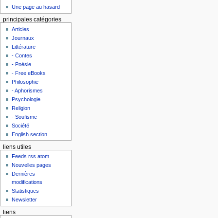
Une page au hasard
principales catégories
Articles
Journaux
Littérature
- Contes
- Poésie
- Free eBooks
Philosophie
- Aphorismes
Psychologie
Religion
- Soufisme
Société
English section
liens utiles
Feeds rss atom
Nouvelles pages
Dernières
modifications
Statistiques
Newsletter
liens