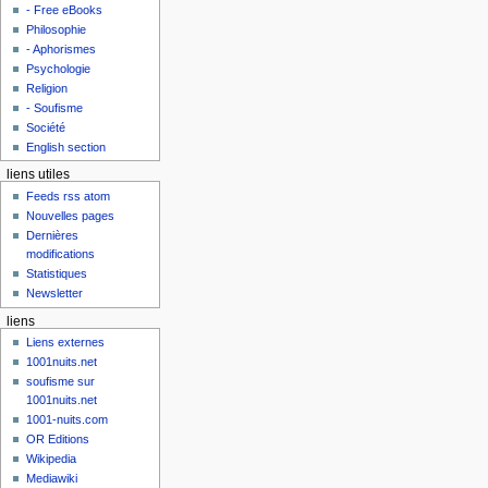
- Free eBooks
Philosophie
- Aphorismes
Psychologie
Religion
- Soufisme
Société
English section
liens utiles
Feeds rss atom
Nouvelles pages
Dernières
modifications
Statistiques
Newsletter
liens
Liens externes
1001nuits.net
soufisme sur
1001nuits.net
1001-nuits.com
OR Editions
Wikipedia
Mediawiki