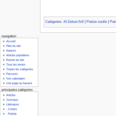
Catégories
:
Al-Zeituni Arif
|
Poésie soufie
|
Poés
navigation
Accueil
Plan du site
Auteurs
Articles populaires
Racine du site
Tous les textes
Toutes les catégories
Parcours
Vue calendaire
Une page au hasard
principales catégories
Articles
Journaux
Littérature
- Contes
- Poésie