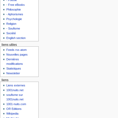
- Free eBooks
Philosophie
- Aphorismes
Psychologie
Religion
- Soufisme
Société
English section
liens utiles
Feeds rss atom
Nouvelles pages
Dernières
modifications
Statistiques
Newsletter
liens
Liens externes
1001nuits.net
soufisme sur
1001nuits.net
1001-nuits.com
OR Editions
Wikipedia