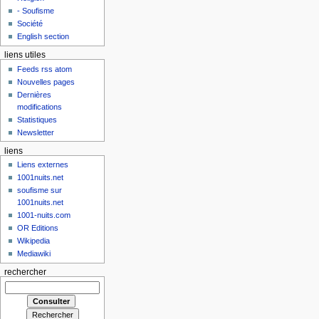
- Soufisme
Société
English section
liens utiles
Feeds rss atom
Nouvelles pages
Dernières
modifications
Statistiques
Newsletter
liens
Liens externes
1001nuits.net
soufisme sur
1001nuits.net
1001-nuits.com
OR Editions
Wikipedia
Mediawiki
rechercher