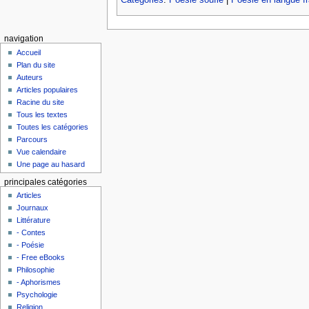
Catégories
:
Poésie soufie
|
Poésie en langue f
navigation
Accueil
Plan du site
Auteurs
Articles populaires
Racine du site
Tous les textes
Toutes les catégories
Parcours
Vue calendaire
Une page au hasard
principales catégories
Articles
Journaux
Littérature
- Contes
- Poésie
- Free eBooks
Philosophie
- Aphorismes
Psychologie
Religion