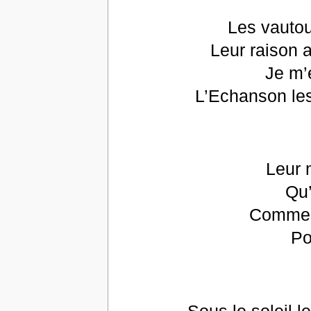
Les vautou
Leur raison 
Je m’
L’Echanson le
Leur 
Qu’
Comme 
Po
Sous le soleil le