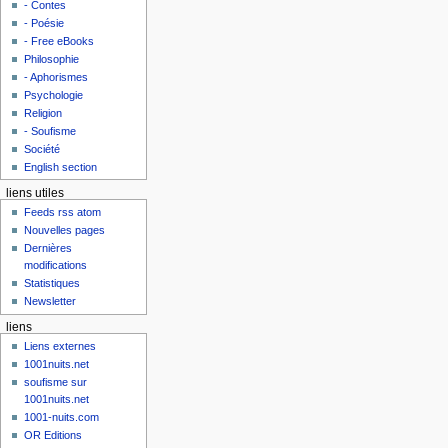
- Contes
- Poésie
- Free eBooks
Philosophie
- Aphorismes
Psychologie
Religion
- Soufisme
Société
English section
liens utiles
Feeds rss atom
Nouvelles pages
Dernières
modifications
Statistiques
Newsletter
liens
Liens externes
1001nuits.net
soufisme sur
1001nuits.net
1001-nuits.com
OR Editions