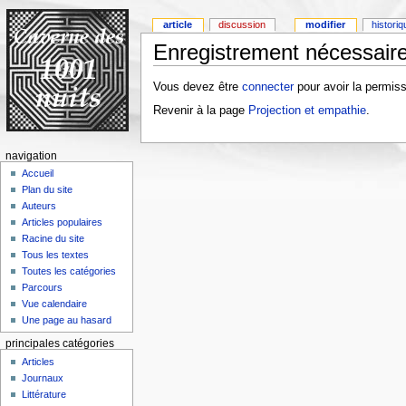
article
discussion
modifier
histori
Enregistrement nécessaire
Vous devez être
connecter
pour avoir la permiss
Revenir à la page
Projection et empathie
.
navigation
Accueil
Plan du site
Auteurs
Articles populaires
Racine du site
Tous les textes
Toutes les catégories
Parcours
Vue calendaire
Une page au hasard
principales catégories
Articles
Journaux
Littérature