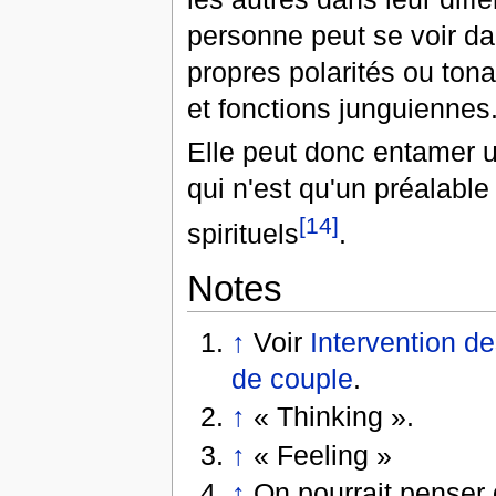
personne peut se voir da
propres polarités ou tona
et fonctions junguiennes
Elle peut donc entamer un
qui n'est qu'un préalable
[14]
spirituels
.
Notes
↑
Voir
Intervention d
de couple
.
↑
« Thinking ».
↑
« Feeling »
↑
On pourrait penser 