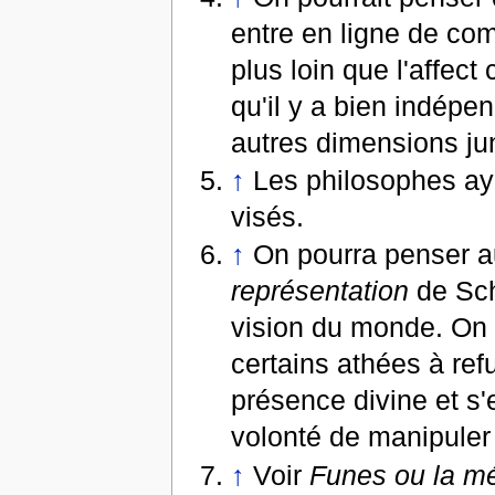
entre en ligne de co
plus loin que l'affect
qu'il y a bien indépe
autres dimensions ju
↑
Les philosophes aya
visés.
↑
On pourra penser a
représentation
de Sch
vision du monde. On 
certains athées à ref
présence divine et s'
volonté de manipuler e
↑
Voir
Funes ou la m