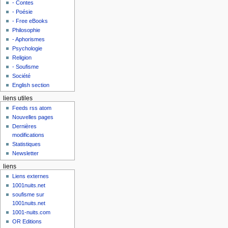
- Contes
- Poésie
- Free eBooks
Philosophie
- Aphorismes
Psychologie
Religion
- Soufisme
Société
English section
liens utiles
Feeds rss atom
Nouvelles pages
Dernières
modifications
Statistiques
Newsletter
liens
Liens externes
1001nuits.net
soufisme sur
1001nuits.net
1001-nuits.com
OR Editions