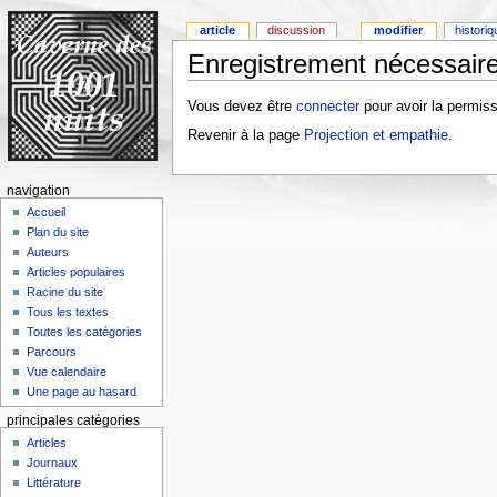
article
discussion
modifier
histori
Enregistrement nécessaire
Vous devez être
connecter
pour avoir la permiss
Revenir à la page
Projection et empathie
.
navigation
Accueil
Plan du site
Auteurs
Articles populaires
Racine du site
Tous les textes
Toutes les catégories
Parcours
Vue calendaire
Une page au hasard
principales catégories
Articles
Journaux
Littérature