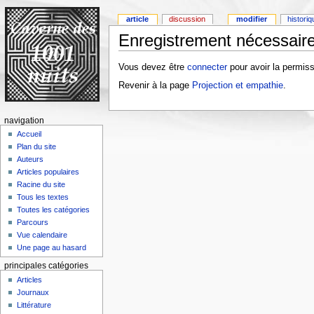
article
discussion
modifier
histori
Enregistrement nécessaire
Vous devez être
connecter
pour avoir la permiss
Revenir à la page
Projection et empathie
.
navigation
Accueil
Plan du site
Auteurs
Articles populaires
Racine du site
Tous les textes
Toutes les catégories
Parcours
Vue calendaire
Une page au hasard
principales catégories
Articles
Journaux
Littérature