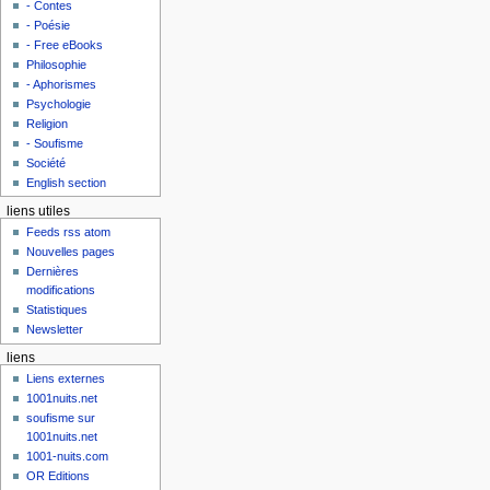
- Contes
- Poésie
- Free eBooks
Philosophie
- Aphorismes
Psychologie
Religion
- Soufisme
Société
English section
liens utiles
Feeds rss atom
Nouvelles pages
Dernières
modifications
Statistiques
Newsletter
liens
Liens externes
1001nuits.net
soufisme sur
1001nuits.net
1001-nuits.com
OR Editions