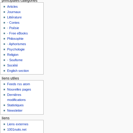
principales catégories
Articles
Journaux
Littérature
- Contes
- Poésie
- Free eBooks
Philosophie
- Aphorismes
Psychologie
Religion
- Soufisme
Société
English section
liens utiles
Feeds rss atom
Nouvelles pages
Dernières
modifications
Statistiques
Newsletter
liens
Liens externes
1001nuits.net