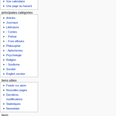
Vue calendaire
Une page au hasard
principales catégories
Articles
Journaux
Littérature
- Contes
- Poésie
- Free eBooks
Philosophie
- Aphorismes
Psychologie
Religion
- Soufisme
Société
English section
liens utiles
Feeds rss atom
Nouvelles pages
Dernières
modifications
Statistiques
Newsletter
liens