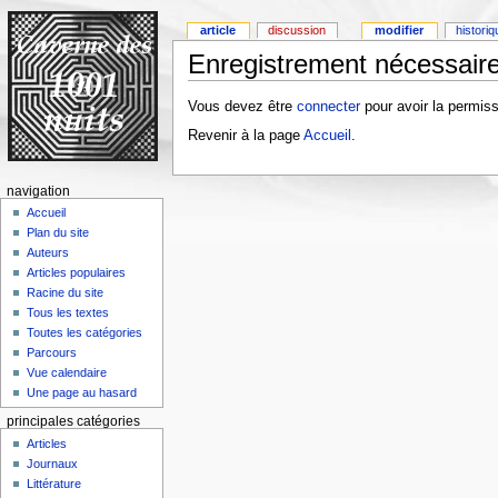
article
discussion
modifier
histori
Enregistrement nécessaire
Vous devez être
connecter
pour avoir la permiss
Revenir à la page
Accueil
.
navigation
Accueil
Plan du site
Auteurs
Articles populaires
Racine du site
Tous les textes
Toutes les catégories
Parcours
Vue calendaire
Une page au hasard
principales catégories
Articles
Journaux
Littérature