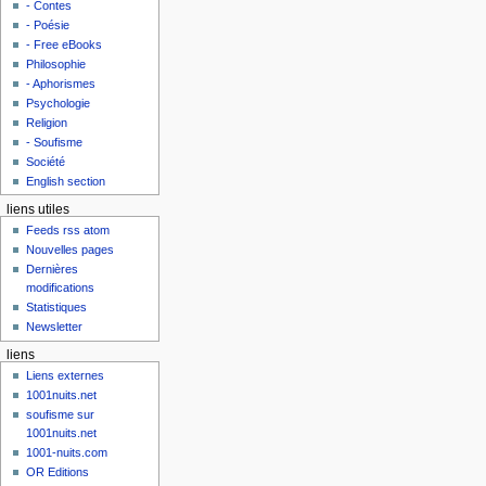
- Contes
- Poésie
- Free eBooks
Philosophie
- Aphorismes
Psychologie
Religion
- Soufisme
Société
English section
liens utiles
Feeds rss atom
Nouvelles pages
Dernières
modifications
Statistiques
Newsletter
liens
Liens externes
1001nuits.net
soufisme sur
1001nuits.net
1001-nuits.com
OR Editions