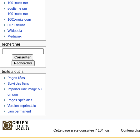
1001nuits.net
soufisme sur
1001nuits.net
1001-nuits.com
OR Editions
Wikipedia
Mediawiki
rechercher
boîte à outils
Pages liées
Suivi des liens
Importer une image ou
un son
Pages spéciales
Version imprimable
Lien permanent
Cette page a été consultée 7 134 fois.
Contenu dis