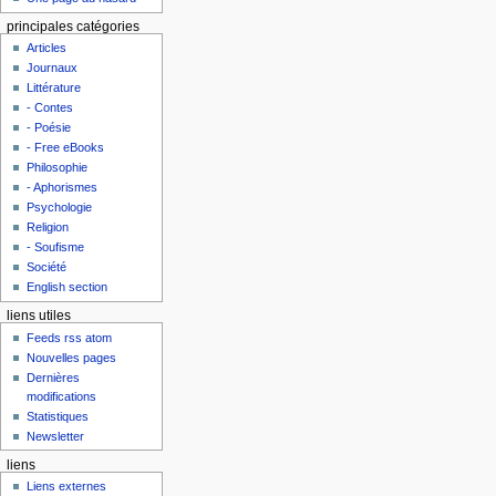
principales catégories
Articles
Journaux
Littérature
- Contes
- Poésie
- Free eBooks
Philosophie
- Aphorismes
Psychologie
Religion
- Soufisme
Société
English section
liens utiles
Feeds rss atom
Nouvelles pages
Dernières
modifications
Statistiques
Newsletter
liens
Liens externes