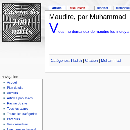
article
discussion
modifier
historique
Maudire, par Muhammad
V
ous me demandez de maudire les incroyant
Catégories
:
Hadith
|
Citation
|
Muhammad
navigation
Accueil
Plan du site
Auteurs
Articles populaires
Racine du site
Tous les textes
Toutes les catégories
Parcours
Vue calendaire
Une page au hasard