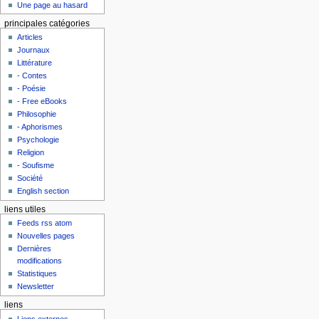
Une page au hasard
principales catégories
Articles
Journaux
Littérature
- Contes
- Poésie
- Free eBooks
Philosophie
- Aphorismes
Psychologie
Religion
- Soufisme
Société
English section
liens utiles
Feeds rss atom
Nouvelles pages
Dernières
modifications
Statistiques
Newsletter
liens
Liens externes