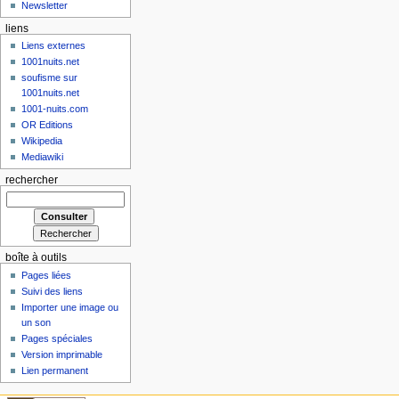
Newsletter
liens
Liens externes
1001nuits.net
soufisme sur
1001nuits.net
1001-nuits.com
OR Editions
Wikipedia
Mediawiki
rechercher
boîte à outils
Pages liées
Suivi des liens
Importer une image ou
un son
Pages spéciales
Version imprimable
Lien permanent