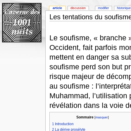
article
discussion
modifier
historique
Les tentations du soufism
Le soufisme, « branche » 
Occident, fait parfois m
mettent en danger sa su
soufisme perd son but pre
risque majeur de décomp
au soufisme : l’interpréta
Muhammad, l’utilisation
révélation dans la voie d
Sommaire
[
masquer
]
1
Introduction
2
La dérive prosélyte