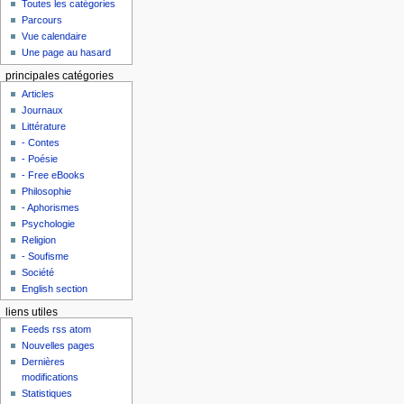
Toutes les catégories
Parcours
Vue calendaire
Une page au hasard
principales catégories
Articles
Journaux
Littérature
- Contes
- Poésie
- Free eBooks
Philosophie
- Aphorismes
Psychologie
Religion
- Soufisme
Société
English section
liens utiles
Feeds rss atom
Nouvelles pages
Dernières
modifications
Statistiques