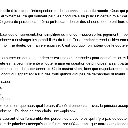
ielle à la fois de l'introspection et de la connaissance du monde. Ceux qui p
eux-mêmes, ce qui souvent peut les conduire à se jouer un certain rôle : celui
 Ce genre de personnes, même prétendant douter des choses, douteront hors d
faux doute, représentation simplifiée du monde, mauvaise foi, jugement. Il pe
tendance à envisager les possibilités du futur. Cette tendance conduit bien en
nt nommé doute, de manière abusive. C'est pourquoi, on notera que le doute e
ntourner ce doute si ce dernier est une des méthodes pour connaître soi et le
te est la peur inhérente à toute remise en question de principes faisant part
n question de la personnalité. Cette assimilation, bien que majoritairement e
 choix qui appartient à l'un des trois grands groupes de démarches suivants :
n cause,
e,
,
 répond.
s solutions que nous qualifierons d'«opérationnelles» : avec le principe acc
 principe. J'ai dans ce cas choisi une «opinion».
courant chez l'ensemble des personnes à ceci près qu'il n'y a pas de doute co
tité de principes acceptés ou refusés
par défaut
, sans que notre conscience n'