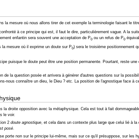
la mesure où nous allons tirer de cet exemple la terminologie faisant le tit
onfronté à ce principe qui est, il faut le dire, particulièrement vague. A la 
onnement enfantin sera souvent une acceptation de P
ou un refus de P
équival
0
0
s la mesure où il exprime un doute sur P
) sera le troisième positionnement qu
0
incipe puisque le doute peut être une position permanente. Pourtant, reste une 
n de la question posée et arrivera à générer d'autres questions sur la possibi
ns-nous connaître un dieu, le Dieu ? etc. La position de l'agnostique face à 
physique
s la droite opposition avec la métaphysique. Cela est tout à fait dommageable 
 le voir.
tion 2
doute agnostique
, et cela dans un contexte plus large que celui lié à la
st posé
.
e se porte non sur le principe lui-même, mais sur ce qu'il présuppose, sur les 