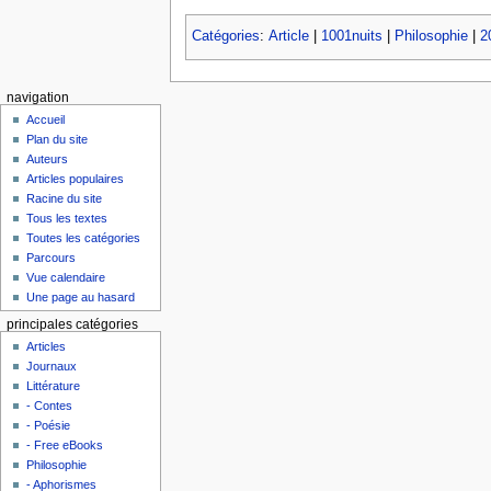
Catégories
:
Article
|
1001nuits
|
Philosophie
|
2
navigation
Accueil
Plan du site
Auteurs
Articles populaires
Racine du site
Tous les textes
Toutes les catégories
Parcours
Vue calendaire
Une page au hasard
principales catégories
Articles
Journaux
Littérature
- Contes
- Poésie
- Free eBooks
Philosophie
- Aphorismes