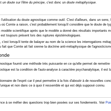
st
un doute sur l'être du principe
, c'est donc un
doute métaphysique
.
 l'utilisation du doute agnostique comme outil. C'est d'ailleurs, dans un sens, 
ù Comte a raison, c'est probablement lorsqu'il considère que le doute de typ
n modèle scientifique après que le modèle a donné des résultats importants m
 est toujours présent lors des ruptures épistémologiques.
 c'est lorsqu'il tente de balayer au nom de la science les interrogations mét
 fait que Comte ait fait sienne la doctrine anti-métaphysique de l'agnosticism
monde
agnostique fournit une méthode très puissante en ce qu'elle permet de remett
stique est la condition de l'auto-analyse à caractère psychanalytique, il est la
ionnaire de l'esprit car il peut permettre à la fois d'aboutir à de nouvelles c
 d'unique et non dans ce à quoi il ressemble et qui est déjà supposé connu.
nce à se méfier des questions trop bien posées sur ses fondements. Voir
Poi