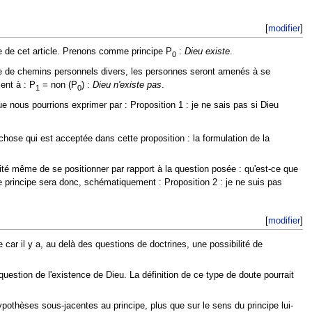
[
modifier
]
re de cet article. Prenons comme principe P
:
Dieu existe
.
0
suite de chemins personnels divers, les personnes seront amenés à se
ent à : P
= non (P
) :
Dieu n'existe pas
.
1
0
e nous pourrions exprimer par : Proposition 1 : je ne sais pas si Dieu
chose qui est acceptée dans cette proposition : la formulation de la
lité même de se positionner par rapport à la question posée : qu'est-ce que
ce principe sera donc, schématiquement : Proposition 2 : je ne suis pas
[
modifier
]
car il y a, au delà des questions de doctrines, une possibilité de
 question de l'existence de Dieu. La définition de ce type de doute pourrait
hypothèses sous-jacentes au principe, plus que sur le sens du principe lui-