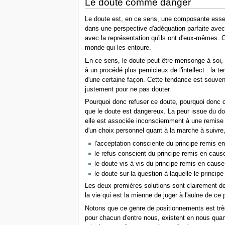
Le doute comme danger
Le doute est, en ce sens, une composante essent
dans une perspective d'adéquation parfaite avec 
avec la représentation qu'ils ont d'eux-mêmes.
monde qui les entoure.
En ce sens, le doute peut être mensonge à soi, 
à un procédé plus pernicieux de l'intellect : la 
d'une certaine façon. Cette tendance est souve
justement pour ne pas douter.
Pourquoi donc refuser ce doute, pourquoi donc co
que le doute est dangereux. La peur issue du dou
elle est associée inconsciemment à une remise e
d'un choix personnel quant à la marche à suivre,
l'acceptation consciente du principe remis e
le refus conscient du principe remis en caus
le doute vis à vis du principe remis en cause
le doute sur la question à laquelle le principe
Les deux premières solutions sont clairement de
la vie qui est la mienne de juger à l'aulne de ce
Notons que ce genre de positionnements est très 
pour chacun d'entre nous, existent en nous quan