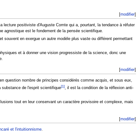
[
modifier
]
la lecture positiviste d'Auguste Comte qui a, pourtant, la tendance à réfuter
e agnostique est le fondement de la pensée scientifique.
et souvent en exergue un autre modèle plus vaste ou différent permettant
aphysiques et à donner une vision progressiste de la science, donc une
e.
[
modifier
]
re en question nombre de principes considérés comme acquis, et sous eux,
[1]
 substance de l'esprit scientifique
, il est la condition de la réflexion anti-
onclusions tout en leur conservant un caractère provisoire et complexe, mais
[
modifier
]
ncaré et l'intuitionnisme
.