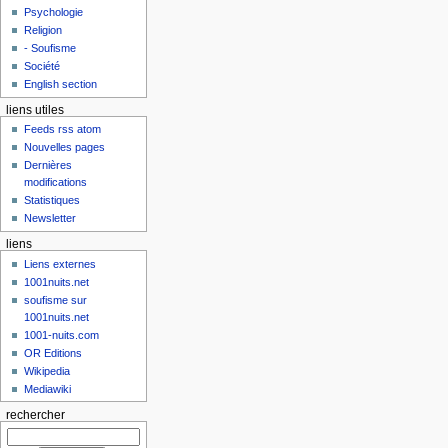
Psychologie
Religion
- Soufisme
Société
English section
liens utiles
Feeds rss atom
Nouvelles pages
Dernières
modifications
Statistiques
Newsletter
liens
Liens externes
1001nuits.net
soufisme sur
1001nuits.net
1001-nuits.com
OR Editions
Wikipedia
Mediawiki
rechercher