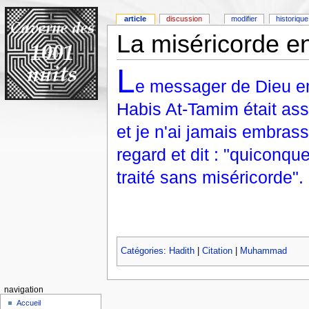
article
discussion
modifier
historique
La miséricorde e
L
e messager de Dieu em
Habis At-Tamim était assis
et je n'ai jamais embrass
regard et dit : "quiconqu
traité sans miséricorde".
Catégories
:
Hadith
|
Citation
|
Muhammad
navigation
Accueil