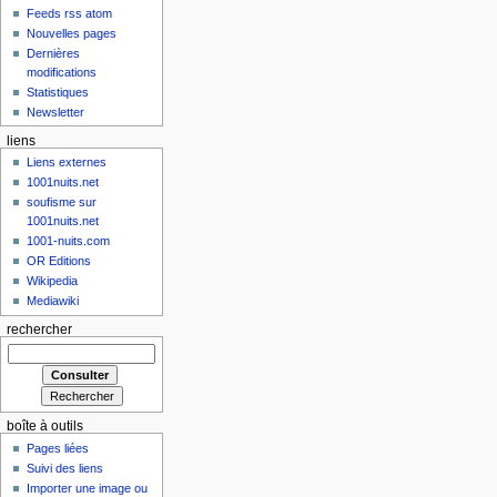
Feeds rss atom
Nouvelles pages
Dernières
modifications
Statistiques
Newsletter
liens
Liens externes
1001nuits.net
soufisme sur
1001nuits.net
1001-nuits.com
OR Editions
Wikipedia
Mediawiki
rechercher
boîte à outils
Pages liées
Suivi des liens
Importer une image ou