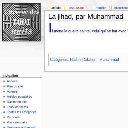
article
discussion
modifier
historique
La jihad, par Muhammad
I
l mène la guerre sainte, celui qui se bat avec
Catégories
:
Hadith
|
Citation
|
Muhammad
navigation
Accueil
Plan du site
Auteurs
Articles populaires
Racine du site
Tous les textes
Toutes les catégories
Parcours
Vue calendaire
Une page au hasard