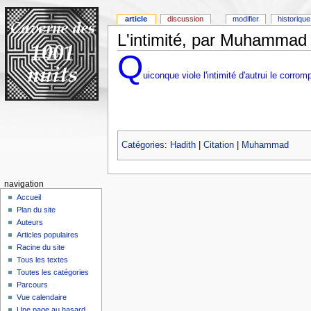
article
discussion
modifier
historique
L'intimité, par Muhammad
Q
uiconque viole l'intimité d'autrui le corromp
Catégories
:
Hadith
|
Citation
|
Muhammad
navigation
Accueil
Plan du site
Auteurs
Articles populaires
Racine du site
Tous les textes
Toutes les catégories
Parcours
Vue calendaire
Une page au hasard