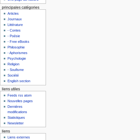
principales catégories
Articles
Journaux
Littérature
- Contes
- Poésie
- Free eBooks
Philosophie
- Aphorismes
Psychologie
Religion
- Soufisme
Société
English section
liens utiles
Feeds rss atom
Nouvelles pages
Dernières
modifications
Statistiques
Newsletter
liens
Liens externes