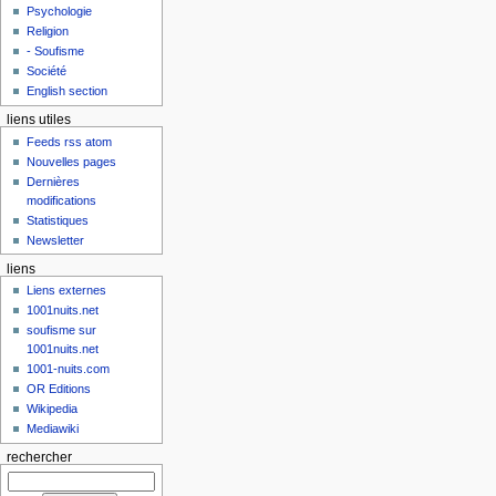
Psychologie
Religion
- Soufisme
Société
English section
liens utiles
Feeds rss atom
Nouvelles pages
Dernières
modifications
Statistiques
Newsletter
liens
Liens externes
1001nuits.net
soufisme sur
1001nuits.net
1001-nuits.com
OR Editions
Wikipedia
Mediawiki
rechercher