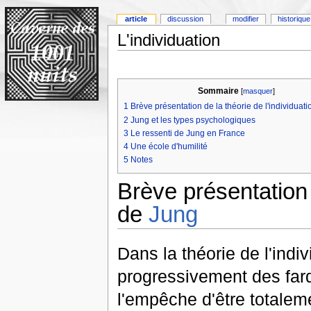
article
discussion
modifier
historique
L'individuation
Sommaire
[
masquer
]
1
Brève présentation de la théorie de l'individuat
2
Jung et les types psychologiques
3
Le ressenti de Jung en France
4
Une école d'humilité
5
Notes
Brève présentation d
de
Jung
Dans la théorie de l'indi
progressivement des farde
l'empêche d'être totalem