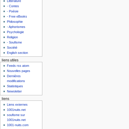
Littérature
- Contes
- Poésie
- Free eBooks
Philosophie
- Aphorismes
Psychologie
Religion
- Soufisme
Société
English section
liens utiles
Feeds rss atom
Nouvelles pages
Dernières
modifications
Statistiques
Newsletter
liens
Liens externes
1001nuits.net
soufisme sur
1001nuits.net
1001-nuits.com