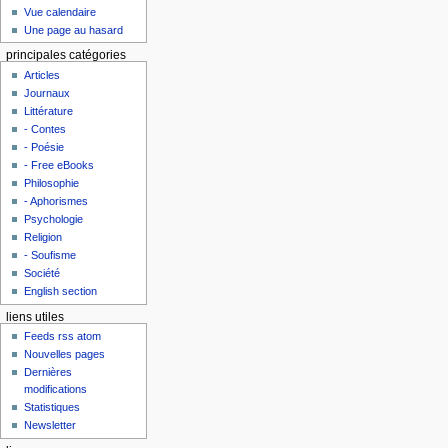
Vue calendaire
Une page au hasard
principales catégories
Articles
Journaux
Littérature
- Contes
- Poésie
- Free eBooks
Philosophie
- Aphorismes
Psychologie
Religion
- Soufisme
Société
English section
liens utiles
Feeds rss atom
Nouvelles pages
Dernières
modifications
Statistiques
Newsletter