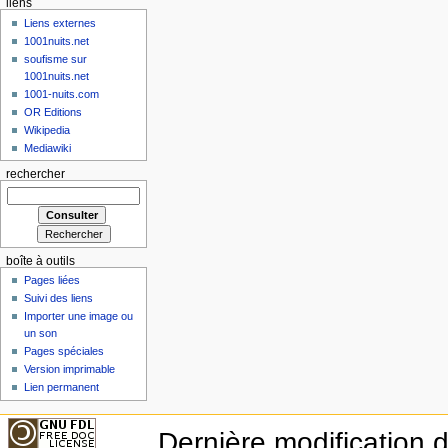
liens
Liens externes
1001nuits.net
soufisme sur
1001nuits.net
1001-nuits.com
OR Editions
Wikipedia
Mediawiki
rechercher
boîte à outils
Pages liées
Suivi des liens
Importer une image ou
un son
Pages spéciales
Version imprimable
Lien permanent
Dernière modification 