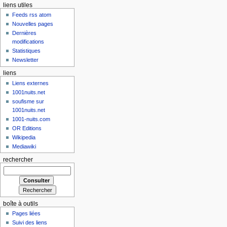
liens utiles
Feeds rss atom
Nouvelles pages
Dernières
modifications
Statistiques
Newsletter
liens
Liens externes
1001nuits.net
soufisme sur
1001nuits.net
1001-nuits.com
OR Editions
Wikipedia
Mediawiki
rechercher
boîte à outils
Pages liées
Suivi des liens