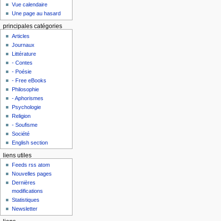
Vue calendaire
Une page au hasard
principales catégories
Articles
Journaux
Littérature
- Contes
- Poésie
- Free eBooks
Philosophie
- Aphorismes
Psychologie
Religion
- Soufisme
Société
English section
liens utiles
Feeds rss atom
Nouvelles pages
Dernières
modifications
Statistiques
Newsletter