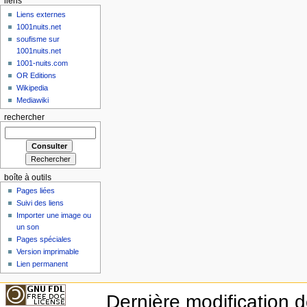
liens
Liens externes
1001nuits.net
soufisme sur
1001nuits.net
1001-nuits.com
OR Editions
Wikipedia
Mediawiki
rechercher
boîte à outils
Pages liées
Suivi des liens
Importer une image ou
un son
Pages spéciales
Version imprimable
Lien permanent
Dernière modification d