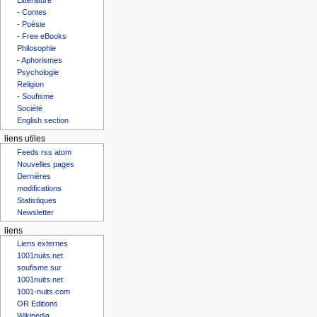
Littérature
- Contes
- Poésie
- Free eBooks
Philosophie
- Aphorismes
Psychologie
Religion
- Soufisme
Société
English section
liens utiles
Feeds rss atom
Nouvelles pages
Dernières
modifications
Statistiques
Newsletter
liens
Liens externes
1001nuits.net
soufisme sur
1001nuits.net
1001-nuits.com
OR Editions
Wikipedia