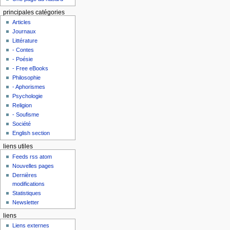
principales catégories
Articles
Journaux
Littérature
- Contes
- Poésie
- Free eBooks
Philosophie
- Aphorismes
Psychologie
Religion
- Soufisme
Société
English section
liens utiles
Feeds rss atom
Nouvelles pages
Dernières
modifications
Statistiques
Newsletter
liens
Liens externes