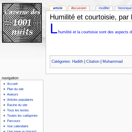
article
discussion
modifier
historique
Humilité et courtoisie, p
L
'humilité et la courtoisie sont des aspects d
Catégories
:
Hadith
|
Citation
|
Muhammad
navigation
Accueil
Plan du site
Auteurs
Articles populaires
Racine du site
Tous les textes
Toutes les catégories
Parcours
Vue calendaire
Une page au hasard