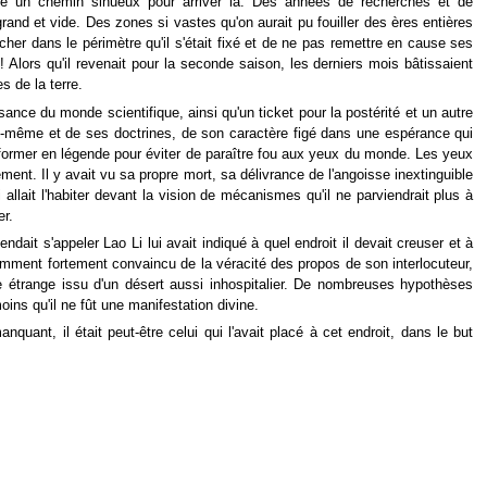
tracé un chemin sinueux pour arriver là. Des années de recherches et de
rand et vide. Des zones si vastes qu'on aurait pu fouiller des ères entières
rcher dans le périmètre qu'il s'était fixé et de ne pas remettre en cause ses
! Alors qu'il revenait pour la seconde saison, les derniers mois bâtissaient
s de la terre.
ance du monde scientifique, ainsi qu'un ticket pour la postérité et un autre
 lui-même et de ses doctrines, de son caractère figé dans une espérance qui
nsformer en légende pour éviter de paraître fou aux yeux du monde. Les yeux
ent. Il y avait vu sa propre mort, sa délivrance de l'angoisse inextinguible
allait l'habiter devant la vision de mécanismes qu'il ne parviendrait plus à
er.
ait s'appeler Lao Li lui avait indiqué à quel endroit il devait creuser et à
remment fortement convaincu de la véracité des propos de son interlocuteur,
tre étrange issu d'un désert aussi inhospitalier. De nombreuses hypothèses
ins qu'il ne fût une manifestation divine.
nt, il était peut-être celui qui l'avait placé à cet endroit, dans le but