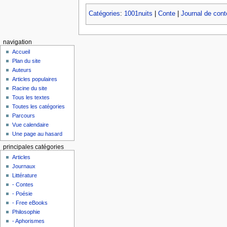
Catégories
:
1001nuits
|
Conte
|
Journal de conte
navigation
Accueil
Plan du site
Auteurs
Articles populaires
Racine du site
Tous les textes
Toutes les catégories
Parcours
Vue calendaire
Une page au hasard
principales catégories
Articles
Journaux
Littérature
- Contes
- Poésie
- Free eBooks
Philosophie
- Aphorismes