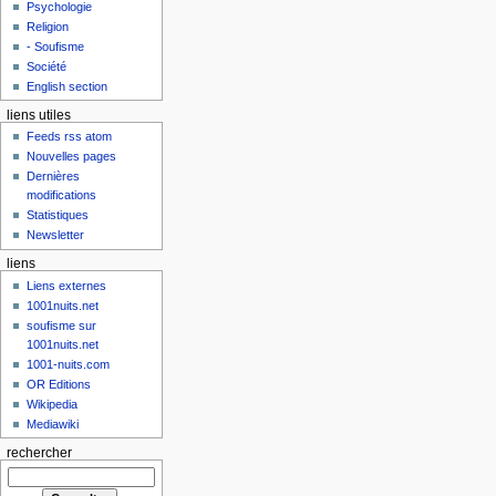
Psychologie
Religion
- Soufisme
Société
English section
liens utiles
Feeds rss atom
Nouvelles pages
Dernières
modifications
Statistiques
Newsletter
liens
Liens externes
1001nuits.net
soufisme sur
1001nuits.net
1001-nuits.com
OR Editions
Wikipedia
Mediawiki
rechercher