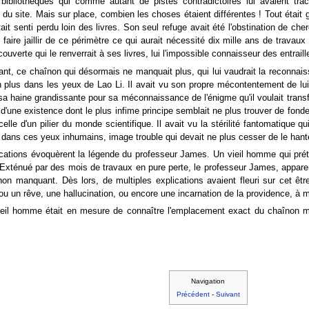
es bibliothèques qui comme autant de pistes contradictoires lui avaient 
du site. Mais sur place, combien les choses étaient différentes ! Tout était g
ait senti perdu loin des livres. Son seul refuge avait été l'obstination de che
ire jaillir de ce périmètre ce qui aurait nécessité dix mille ans de travaux 
verte qui le renverrait à ses livres, lui l'impossible connaisseur des entraille
ant, ce chaînon qui désormais ne manquait plus, qui lui vaudrait la reconnaiss
 bien plus dans les yeux de Lao Li. Il avait vu son propre mécontentement de
, sa haine grandissante pour sa méconnaissance de l'énigme qu'il voulait tra
une existence dont le plus infime principe semblait ne plus trouver de fondem
 d'un pilier du monde scientifique. Il avait vu la stérilité fantomatique qui 
é dans ces yeux inhumains, image trouble qui devait ne plus cesser de le hant
cations évoquèrent la légende du professeur James. Un vieil homme qui prétend
ait. Exténué par des mois de travaux en pure perte, le professeur James, appa
înon manquant. Dès lors, de multiples explications avaient fleuri sur cet ê
u un rêve, une hallucination, ou encore une incarnation de la providence, à mo
l homme était en mesure de connaître l'emplacement exact du chaînon manqua
Navigation
Précédent
-
Suivant