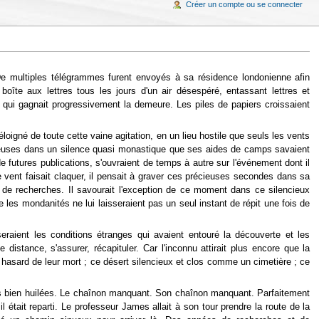
Créer un compte ou se connecter
De multiples télégrammes furent envoyés à sa résidence londonienne afin
oîte aux lettres tous les jours d'un air désespéré, entassant lettres et
 qui gagnait progressivement la demeure. Les piles de papiers croissaient
loigné de toute cette vaine agitation, en un lieu hostile que seuls les vents
heureuses dans un silence quasi monastique que ses aides de camps savaient
 futures publications, s'ouvraient de temps à autre sur l'événement dont il
e vent faisait claquer, il pensait à graver ces précieuses secondes dans sa
e de recherches. Il savourait l'exception de ce moment dans ce silencieux
les mondanités ne lui laisseraient pas un seul instant de répit une fois de
raient les conditions étranges qui avaient entouré la découverte et les
distance, s'assurer, récapituler. Car l'inconnu attirait plus encore que la
au hasard de leur mort ; ce désert silencieux et clos comme un cimetière ; ce
éories bien huilées. Le chaînon manquant. Son chaînon manquant. Parfaitement
il était reparti. Le professeur James allait à son tour prendre la route de la