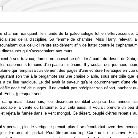
le chaînon manquant, le monde de la paléontologie fut en effervescence. 
ialistes de la discipline. Sa femme de chambre, Miss Harry, relevait la b
uhaitant que celui-ci rentre rapidement afin de lutter contre le capharnaüm
e dinosaures qui s'accrochaient aux murs.
taient à ses travaux, James ne pouvait se décider à partir du désert de Gobi, é
ire les ossements témoins d'un passé millénaire. Il y coulait des journées 
lume qui remplissait avidement des pages d'une écriture hiératique en vue de
Dégustant son thé à la bergamote sur une chaise pliable, sous une toile que l
re à ce lieu magique. Le thé avait la saveur qu'a le couronnement d'une vi
ilé accéléré de nuages. Il ne voulait pas précipiter son départ, sachant que 
l. Enfin, {presque} seul.
 camp mais, désormais, leur discrétion semblait acquise. Les années lisse
sociable la vérité du fantasme. Sur cela aussi, il voulait prendre un peu de 
se et rejeta la fumée dans le vent mongol. Ce désert, peuplé d'êtres répartis 
il y pensait, plus le vertige le prenait, plus il se réconfortait avec des th
jour. En un mot : parfait. Peut-être un peu trop. Car Lao Li était arrivé. Puis 