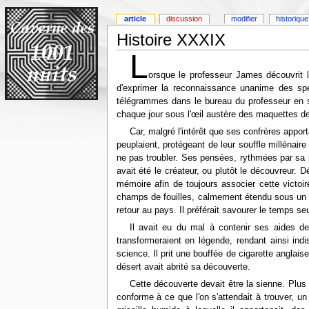
article
discussion
modifier
historique
Histoire XXXIX
L
orsque le professeur James découvrit 
d'exprimer la reconnaissance unanime des spéc
télégrammes dans le bureau du professeur en so
chaque jour sous l'œil austère des maquettes d
Car, malgré l'intérêt que ses confrères appor
peuplaient, protégeant de leur souffle milléna
ne pas troubler. Ses pensées, rythmées par sa p
avait été le créateur, ou plutôt le découvreur. 
mémoire afin de toujours associer cette victoi
champs de fouilles, calmement étendu sous un déf
retour au pays. Il préférait savourer le temps seu
Il avait eu du mal à contenir ses aides de
transformeraient en légende, rendant ainsi indis
science. Il prit une bouffée de cigarette anglai
désert avait abrité sa découverte.
Cette découverte devait être la sienne. Plus 
conforme à ce que l'on s'attendait à trouver, un 