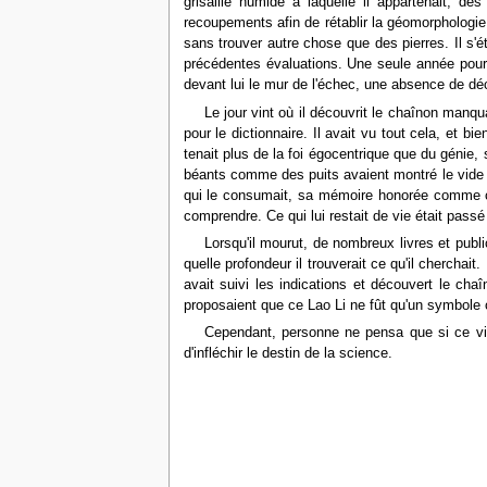
grisaille humide à laquelle il appartenait, d
recoupements afin de rétablir la géomorphologie 
sans trouver autre chose que des pierres. Il s'ét
précédentes évaluations. Une seule année pour fa
devant lui le mur de l'échec, une absence de décou
Le jour vint où il découvrit le chaînon manqu
pour le dictionnaire. Il avait vu tout cela, et
tenait plus de la foi égocentrique que du génie
béants comme des puits avaient montré le vide d'
qui le consumait, sa mémoire honorée comme celle
comprendre. Ce qui lui restait de vie était pass
Lorsqu'il mourut, de nombreux livres et publi
quelle profondeur il trouverait ce qu'il cherch
avait suivi les indications et découvert le cha
proposaient que ce Lao Li ne fût qu'un symbole o
Cependant, personne ne pensa que si ce viei
d'infléchir le destin de la science.