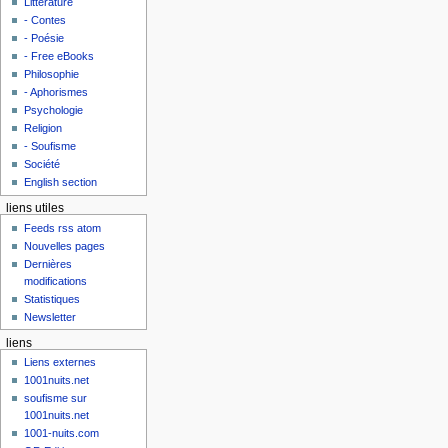
Littérature
- Contes
- Poésie
- Free eBooks
Philosophie
- Aphorismes
Psychologie
Religion
- Soufisme
Société
English section
liens utiles
Feeds rss atom
Nouvelles pages
Dernières
modifications
Statistiques
Newsletter
liens
Liens externes
1001nuits.net
soufisme sur
1001nuits.net
1001-nuits.com