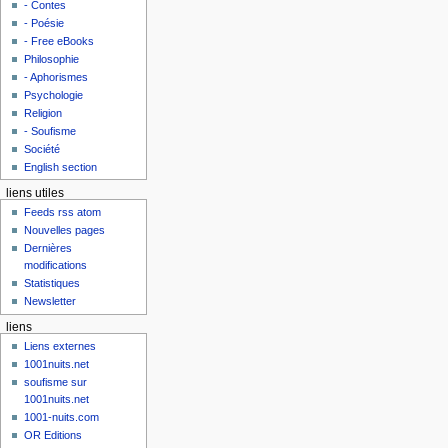
- Contes
- Poésie
- Free eBooks
Philosophie
- Aphorismes
Psychologie
Religion
- Soufisme
Société
English section
liens utiles
Feeds rss atom
Nouvelles pages
Dernières
modifications
Statistiques
Newsletter
liens
Liens externes
1001nuits.net
soufisme sur
1001nuits.net
1001-nuits.com
OR Editions