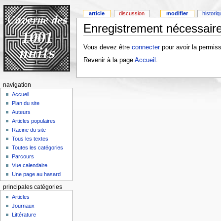
article
discussion
modifier
histori
Enregistrement nécessaire
Vous devez être
connecter
pour avoir la permiss
Revenir à la page
Accueil
.
navigation
Accueil
Plan du site
Auteurs
Articles populaires
Racine du site
Tous les textes
Toutes les catégories
Parcours
Vue calendaire
Une page au hasard
principales catégories
Articles
Journaux
Littérature