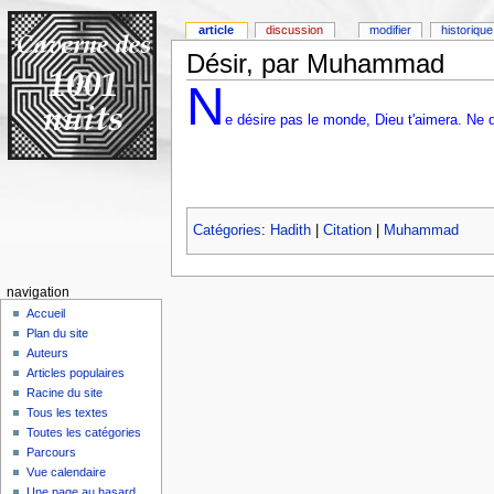
article
discussion
modifier
historique
Désir, par Muhammad
N
e désire pas le monde, Dieu t'aimera. Ne d
Catégories
:
Hadith
|
Citation
|
Muhammad
navigation
Accueil
Plan du site
Auteurs
Articles populaires
Racine du site
Tous les textes
Toutes les catégories
Parcours
Vue calendaire
Une page au hasard