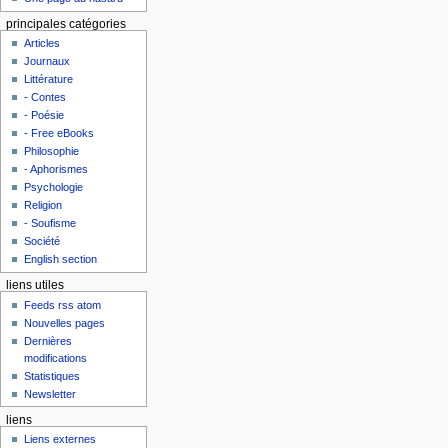
principales catégories
Articles
Journaux
Littérature
- Contes
- Poésie
- Free eBooks
Philosophie
- Aphorismes
Psychologie
Religion
- Soufisme
Société
English section
liens utiles
Feeds rss atom
Nouvelles pages
Dernières
modifications
Statistiques
Newsletter
liens
Liens externes