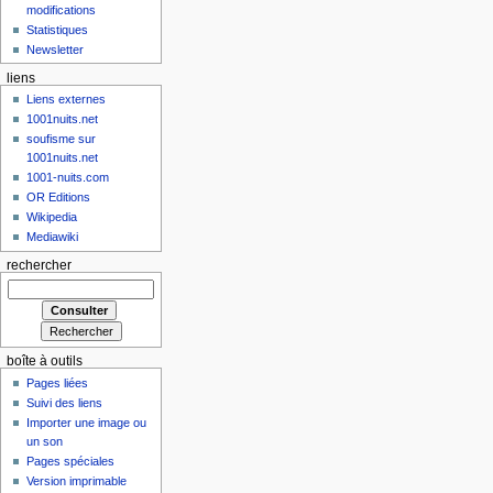
modifications
Statistiques
Newsletter
liens
Liens externes
1001nuits.net
soufisme sur
1001nuits.net
1001-nuits.com
OR Editions
Wikipedia
Mediawiki
rechercher
boîte à outils
Pages liées
Suivi des liens
Importer une image ou
un son
Pages spéciales
Version imprimable