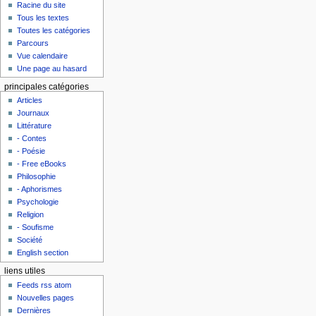
Racine du site
Tous les textes
Toutes les catégories
Parcours
Vue calendaire
Une page au hasard
principales catégories
Articles
Journaux
Littérature
- Contes
- Poésie
- Free eBooks
Philosophie
- Aphorismes
Psychologie
Religion
- Soufisme
Société
English section
liens utiles
Feeds rss atom
Nouvelles pages
Dernières