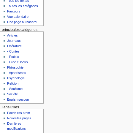
Tous les textes
Toutes les catégories
Parcours
Vue calendaire
Une page au hasard
principales catégories
Articles
Journaux
Littérature
- Contes
- Poésie
- Free eBooks
Philosophie
- Aphorismes
Psychologie
Religion
- Soufisme
Société
English section
liens utiles
Feeds rss atom
Nouvelles pages
Dernières
modifications