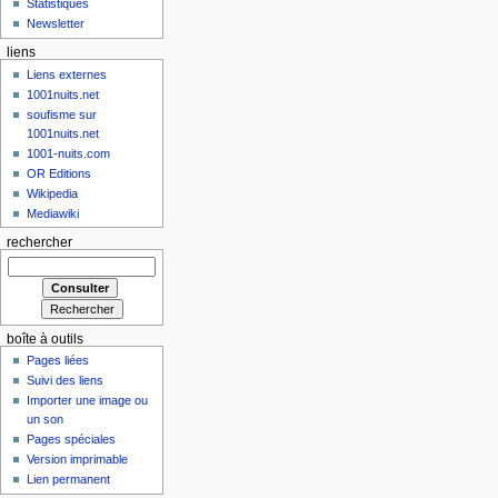
Statistiques
Newsletter
liens
Liens externes
1001nuits.net
soufisme sur
1001nuits.net
1001-nuits.com
OR Editions
Wikipedia
Mediawiki
rechercher
boîte à outils
Pages liées
Suivi des liens
Importer une image ou
un son
Pages spéciales
Version imprimable
Lien permanent