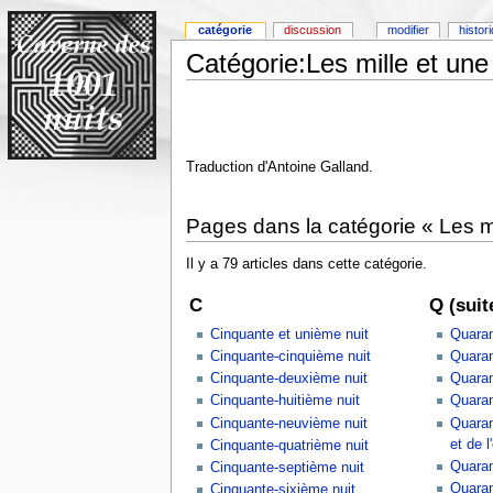
catégorie
discussion
modifier
histor
Catégorie:Les mille et une
Traduction d'Antoine Galland.
Pages dans la catégorie « Les mi
Il y a 79 articles dans cette catégorie.
C
Q (suit
Cinquante et unième nuit
Quaran
Cinquante-cinquième nuit
Quaran
Cinquante-deuxième nuit
Quaran
Cinquante-huitième nuit
Quaran
Cinquante-neuvième nuit
Quaran
et de l
Cinquante-quatrième nuit
Quaran
Cinquante-septième nuit
Quaran
Cinquante-sixième nuit