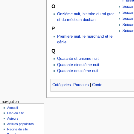
massac
O
Soixan
Soixan
Onzième nuit, histoire du roi grec
Soixan
et du médecin douban
Soixan
P
Soixan
Première nuit, le marchand et le
génie
Q
Quarante et unième nuit
Quarante-cinquième nuit
Quarante-deuxième nuit
Catégories
:
Parcours
|
Conte
navigation
Accueil
Plan du site
Auteurs
Articles populaires
Racine du site