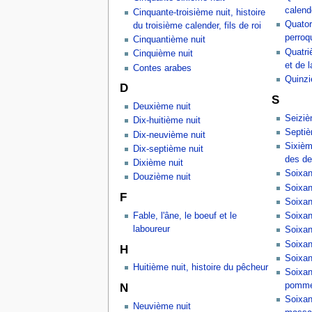
calende
Cinquante-troisième nuit, histoire
Quator
du troisième calender, fils de roi
perroq
Cinquantième nuit
Quatriè
Cinquième nuit
et de l
Contes arabes
Quinziè
D
S
Deuxième nuit
Seiziè
Dix-huitième nuit
Septiè
Dix-neuvième nuit
Sixième
Dix-septième nuit
des de
Dixième nuit
Soixan
Douzième nuit
Soixan
F
Soixan
Fable, l'âne, le boeuf et le
Soixan
laboureur
Soixan
Soixan
H
Soixan
Huitième nuit, histoire du pêcheur
Soixan
pomm
N
Soixan
Neuvième nuit