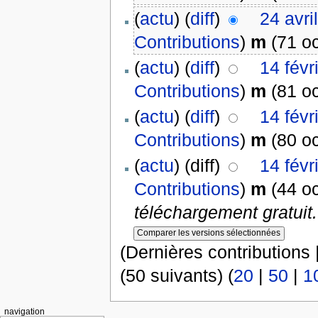
(
actu
) (
diff
)
24 avri
Contributions
)
m
(71 oc
(
actu
) (
diff
)
14 févr
Contributions
)
m
(81 oc
(
actu
) (
diff
)
14 févr
Contributions
)
m
(80 oc
(
actu
) (diff)
14 févr
Contributions
)
m
(44 oc
téléchargement gratuit. 
(Dernières contributions 
(50 suivants) (
20
|
50
|
1
navigation