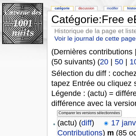
catégorie
discussion
modifier
histo
Catégorie:Free 
Historique de la page et list
Voir le journal de cette page
(Dernières contributions 
(50 suivants) (
20
|
50
|
1
Sélection du diff : coch
tapez Entrée ou cliquez 
Légende : (actu) = différ
différence avec la versi
(actu) (
diff
)
17 janv
Contributions
)
m
(85 oc