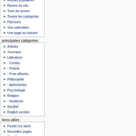
Racine du site
Tous les textes
Toutes les catégories
Parcours
Vue calendaire
Une page au hasard
principales catégories
Articles
Journaux
Littérature
- Contes
- Poésie
- Free eBooks
Philosophie
- Aphorismes
Psychologie
Religion
- Soufisme
Société
English section
liens utiles
Feeds rss atom
Nouvelles pages