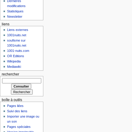
Dernières
modifications
Statistiques
Newsletter
liens
Liens externes
1001nuits.net
soufisme sur
1001nuits.net
1001-nuits.com
OR Editions
Wikipedia
Mediawiki
rechercher
boîte à outils
Pages liées
Suivi des liens
Importer une image ou
un son
Pages spéciales
Version imprimable