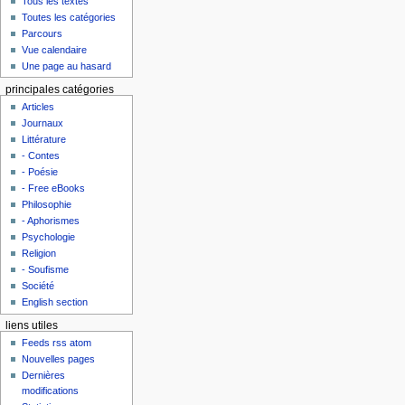
Tous les textes
Toutes les catégories
Parcours
Vue calendaire
Une page au hasard
principales catégories
Articles
Journaux
Littérature
- Contes
- Poésie
- Free eBooks
Philosophie
- Aphorismes
Psychologie
Religion
- Soufisme
Société
English section
liens utiles
Feeds rss atom
Nouvelles pages
Dernières
modifications