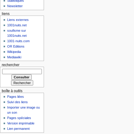
Statistiques
Newsletter
liens
Liens externes
1001nuits.net
soufisme sur
1001nuits.net
1001-nuits.com
OR Editions
Wikipedia
Mediawiki
rechercher
boîte à outils
Pages liées
Suivi des liens
Importer une image ou
un son
Pages spéciales
Version imprimable
Lien permanent