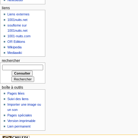
Newsletter
liens
Liens externes
1001nuits.net
soufisme sur
1001nuits.net
1001-nuits.com
OR Editions
Wikipedia
Mediawiki
rechercher
boîte à outils
Pages liées
Suivi des liens
Importer une image ou
un son
Pages spéciales
Version imprimable
Lien permanent