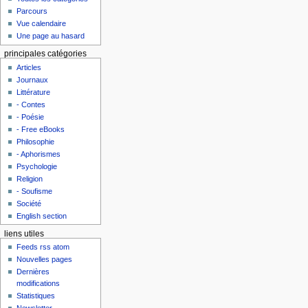
Parcours
Vue calendaire
Une page au hasard
principales catégories
Articles
Journaux
Littérature
- Contes
- Poésie
- Free eBooks
Philosophie
- Aphorismes
Psychologie
Religion
- Soufisme
Société
English section
liens utiles
Feeds rss atom
Nouvelles pages
Dernières
modifications
Statistiques